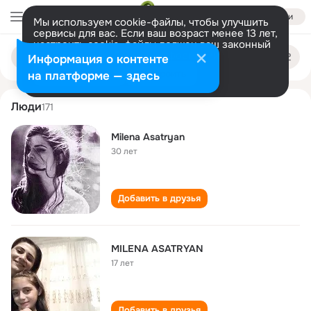
Войти
Мы используем cookie-файлы, чтобы улучшить
сервисы для вас. Если ваш возраст менее 13 лет,
настроить cookie-файлы должен ваш законный
milena asatryan
Поиск
представитель.
Больше информации
Информация о контенте
по
людям
Разрешить все
Настроить
на платформе — здесь
Люди
171
Milena Asatryan
30 лет
Добавить в друзья
MILENA ASATRYAN
17 лет
Добавить в друзья