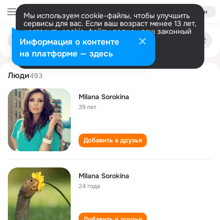
Войти
Мы используем cookie-файлы, чтобы улучшить
сервисы для вас. Если ваш возраст менее 13 лет,
настроить cookie-файлы должен ваш законный
milana sorokina
Поиск
представитель.
Больше информации
Информация о контенте
по
людям
Разрешить все
Настроить
на платформе — здесь
Люди
493
Milana Sorokina
39 лет
Добавить в друзья
Milana Sorokina
24 года
Добавить в друзья