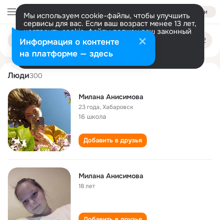
Войти
Мы используем cookie-файлы, чтобы улучшить
сервисы для вас. Если ваш возраст менее 13 лет,
настроить cookie-файлы должен ваш законный
milana anisimova
Поиск
представитель.
Больше информации
Информация о контенте
по
людям
Разрешить все
Настроить
на платформе — здесь
Люди
300
Милана Анисимова
23 года
,
Хабаровск
16 школа
Добавить в друзья
Милана Анисимова
18 лет
Добавить в друзья