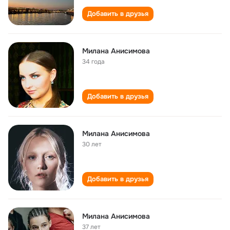
Добавить в друзья
Милана Анисимова
34 года
Добавить в друзья
Милана Анисимова
30 лет
Добавить в друзья
Милана Анисимова
37 лет