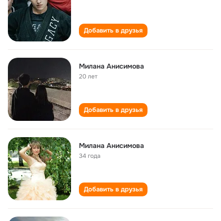
Добавить в друзья
Милана Анисимова
20 лет
Добавить в друзья
Милана Анисимова
34 года
Добавить в друзья