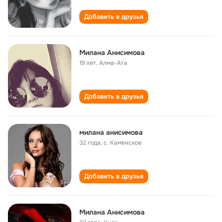
Добавить в друзья
Милана Анисимова
19 лет
,
Алма-Ата
Добавить в друзья
милана анисимова
32 года
,
с. Каменское
Добавить в друзья
Милана Анисимова