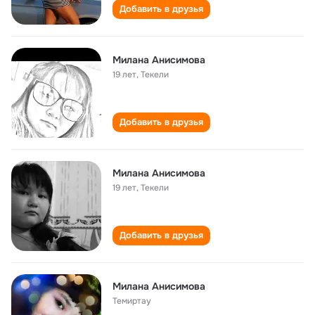
Добавить в друзья
Милана Анисимова
19 лет
,
Текели
Добавить в друзья
Милана Анисимова
19 лет
,
Текели
Добавить в друзья
Милана Анисимова
Темиртау