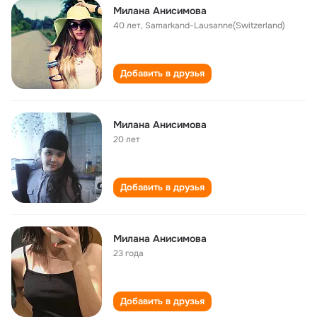
Милана Анисимова
40 лет
,
Samarkand-Lausanne(Switzerland)
Добавить в друзья
Милана Анисимова
20 лет
Добавить в друзья
Милана Анисимова
23 года
Добавить в друзья