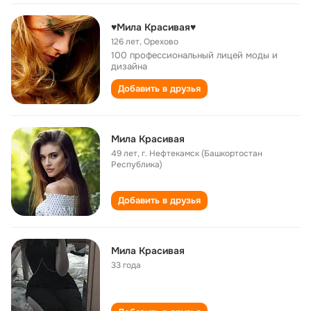
♥Мила Красивая♥
126 лет
,
Орехово
100 профессиональный лицей моды и
дизайна
Добавить в друзья
Мила Красивая
49 лет
,
г. Нефтекамск (Башкортостан
Республика)
Добавить в друзья
Мила Красивая
33 года