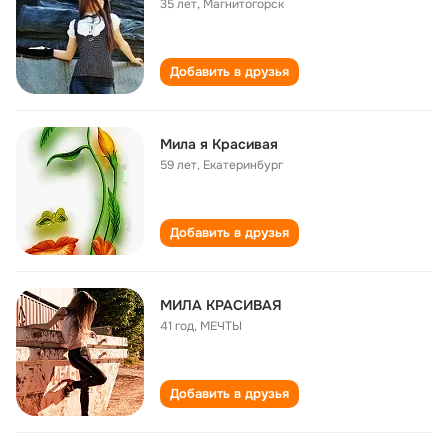
35 лет
,
Магнитогорск
Добавить в друзья
Мила я Красивая
59 лет
,
Екатеринбург
Добавить в друзья
МИЛА КРАСИВАЯ
41 год
,
МЕЧТЫ
Добавить в друзья