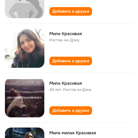
Добавить в друзья
Мила Красивая
Ростов-на-Дону
Добавить в друзья
Мила Красивая
40 лет
,
Ростов на Дону
Добавить в друзья
Мила милая Красивая