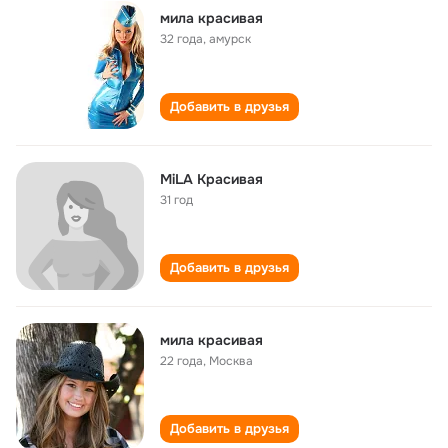
мила красивая
32 года
,
амурск
Добавить в друзья
MiLA Красивая
31 год
Добавить в друзья
мила красивая
22 года
,
Москва
Добавить в друзья