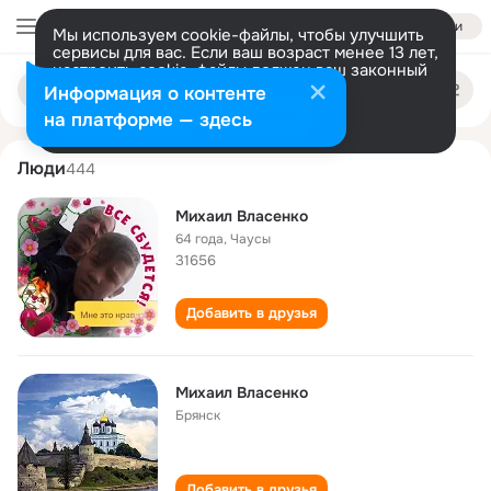
Войти
Мы используем cookie-файлы, чтобы улучшить
сервисы для вас. Если ваш возраст менее 13 лет,
настроить cookie-файлы должен ваш законный
mikhail vlasenko
Поиск
представитель.
Больше информации
Информация о контенте
по
людям
Разрешить все
Настроить
на платформе — здесь
Люди
444
Михаил Власенко
64 года
,
Чаусы
31656
Добавить в друзья
Михаил Власенко
Брянск
Добавить в друзья