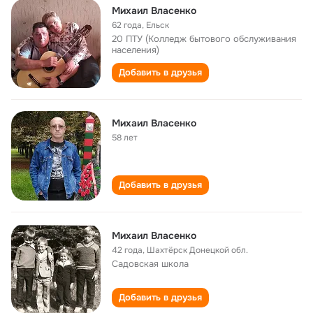
Михаил Власенко
62 года
,
Ельск
20 ПТУ (Колледж бытового обслуживания
населения)
Добавить в друзья
Михаил Власенко
58 лет
Добавить в друзья
Михaил Влaсeнко
42 года
,
Шaхтёрск Донeцкой обл.
Садовская школа
Добавить в друзья