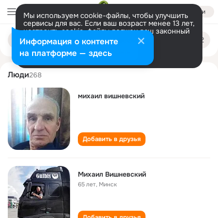
Войти
Мы используем cookie-файлы, чтобы улучшить
сервисы для вас. Если ваш возраст менее 13 лет,
настроить cookie-файлы должен ваш законный
mikhail vishnevskiy
Поиск
представитель.
Больше информации
Информация о контенте
по
людям
Разрешить все
Настроить
на платформе — здесь
Люди
268
михаил вишневский
Добавить в друзья
Михаил Вишневский
65 лет
,
Минск
Добавить в друзья