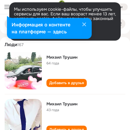
Войти
Мы используем cookie-файлы, чтобы улучшить
сервисы для вас. Если ваш возраст менее 13 лет,
настроить cookie-файлы должен ваш законный
mikhail trushin
Поиск
представитель.
Больше информации
Информация о контенте
по
людям
Разрешить все
Настроить
на платформе — здесь
Люди
167
Михаил Трушин
64 года
Добавить в друзья
Михаил Трушин
43 года
Добавить в друзья