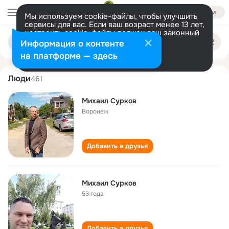
Войти
Мы используем cookie-файлы, чтобы улучшить
сервисы для вас. Если ваш возраст менее 13 лет,
настроить cookie-файлы должен ваш законный
mikhail surkov
Поиск
представитель.
Больше информации
Информация о контенте
по
людям
Разрешить все
Настроить
на платформе — здесь
Люди
461
Михаил Сурков
Воронеж
Добавить в друзья
Михаил Сурков
53 года
Добавить в друзья