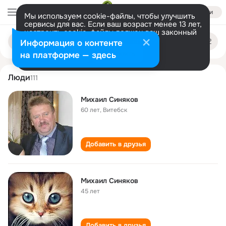
Войти
Мы используем cookie-файлы, чтобы улучшить
сервисы для вас. Если ваш возраст менее 13 лет,
настроить cookie-файлы должен ваш законный
mikhail sinyakov
Поиск
представитель.
Больше информации
Информация о контенте
по
людям
Разрешить все
Настроить
на платформе — здесь
Люди
111
Михаил Синяков
60 лет
,
Витебск
Добавить в друзья
Михаил Синяков
45 лет
Добавить в друзья