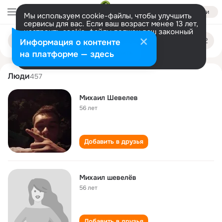
Войти
Мы используем cookie-файлы, чтобы улучшить
сервисы для вас. Если ваш возраст менее 13 лет,
настроить cookie-файлы должен ваш законный
mikhail shevelyov
Поиск
представитель.
Больше информации
Информация о контенте
по
людям
Разрешить все
Настроить
на платформе — здесь
Люди
457
Михаил Шевелев
56 лет
Добавить в друзья
Михаил шевелëв
56 лет
Добавить в друзья