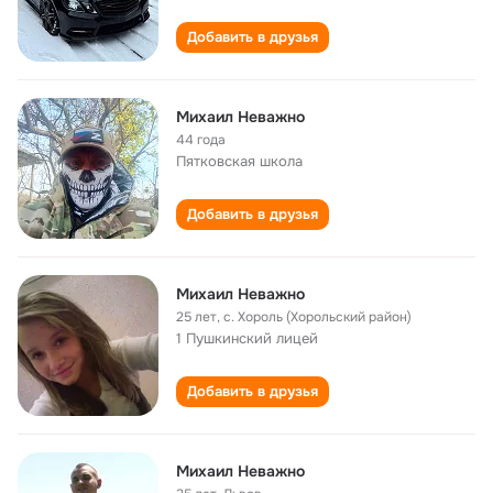
Добавить в друзья
Михаил Неважно
44 года
Пятковская школа
Добавить в друзья
Михаил Неважно
25 лет
,
с. Хороль (Хорольский район)
1 Пушкинский лицей
Добавить в друзья
Михаил Неважно