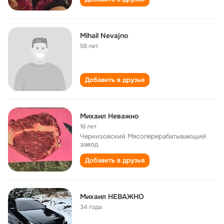
Mihail Nevajno
56 лет
Добавить в друзья
Михаил Неважно
16 лет
Черкизовский Мясоперерабатывающий
завод
Добавить в друзья
Михаил НЕВАЖНО
34 года