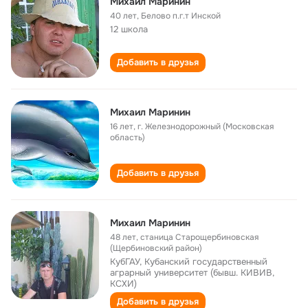
Михаил Маринин
40 лет
,
Белово п.г.т Инской
12 школа
Добавить в друзья
Михаил Маринин
16 лет
,
г. Железнодорожный (Московская
область)
Добавить в друзья
Михаил Маринин
48 лет
,
станица Старощербиновская
(Щербиновский район)
КубГАУ, Кубанский государственный
аграрный университет (бывш. КИВИВ,
КСХИ)
Добавить в друзья