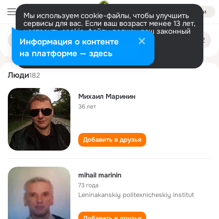
Войти
Мы используем cookie-файлы, чтобы улучшить
сервисы для вас. Если ваш возраст менее 13 лет,
настроить cookie-файлы должен ваш законный
mikhail marinin
Поиск
представитель.
Больше информации
Информация о контенте
по
людям
Разрешить все
Настроить
на платформе — здесь
Люди
182
Михаил Маринин
36 лет
Добавить в друзья
mihail marinin
73 года
Leninakanskiy politexnicheskiy institut
Добавить в друзья