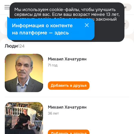
Войти
Мы используем cookie-файлы, чтобы улучшить
сервисы для вас. Если ваш возраст менее 13 лет,
настроить cookie-файлы должен ваш законный
mikhail khachaturyan
Поиск
представитель.
Больше информации
Информация о контенте
по
людям
Разрешить все
Настроить
на платформе — здесь
Люди
124
Михаил Хачатурян
71 год
Добавить в друзья
Михаил Хачатурян
36 лет
Добавить в друзья