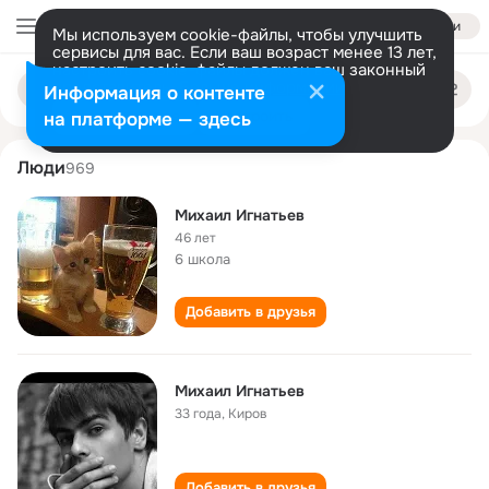
Войти
Мы используем cookie-файлы, чтобы улучшить
сервисы для вас. Если ваш возраст менее 13 лет,
настроить cookie-файлы должен ваш законный
mikhail ignatev
Поиск
представитель.
Больше информации
Информация о контенте
по
людям
Разрешить все
Настроить
на платформе — здесь
Люди
969
Михаил Игнатьев
46 лет
6 школа
Добавить в друзья
Михаил Игнатьев
33 года
,
Киров
Добавить в друзья