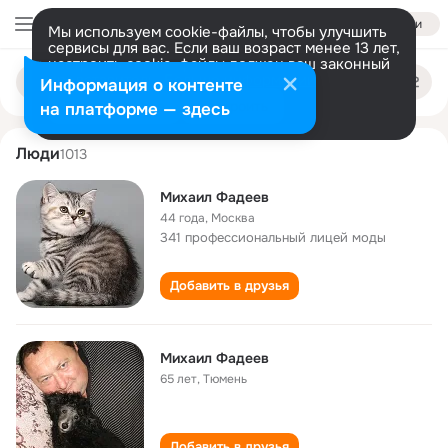
Войти
Мы используем cookie-файлы, чтобы улучшить
сервисы для вас. Если ваш возраст менее 13 лет,
настроить cookie-файлы должен ваш законный
mikhail fadeev
Поиск
представитель.
Больше информации
Информация о контенте
по
людям
Разрешить все
Настроить
на платформе — здесь
Люди
1013
Михаил Фадеев
44 года
,
Москва
341 профессиональный лицей моды
Добавить в друзья
Михаил Фадеев
65 лет
,
Тюмень
Добавить в друзья