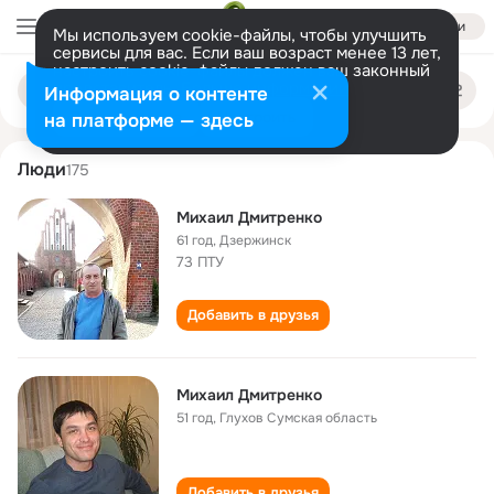
Войти
Мы используем cookie-файлы, чтобы улучшить
сервисы для вас. Если ваш возраст менее 13 лет,
настроить cookie-файлы должен ваш законный
mikhail dmitrenko
Поиск
представитель.
Больше информации
Информация о контенте
по
людям
Разрешить все
Настроить
на платформе — здесь
Люди
175
Михаил Дмитренко
61 год
,
Дзержинск
73 ПТУ
Добавить в друзья
Михаил Дмитренко
51 год
,
Глухов Сумская область
Добавить в друзья