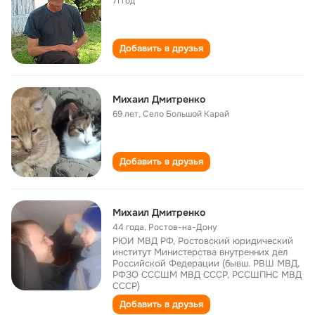
71 год
Добавить в друзья
Михаил Дмитренко
69 лет
,
Село Большой Карай
Добавить в друзья
Михаил Дмитренко
44 года
,
Ростов-на-Дону
РЮИ МВД РФ, Ростовский юридический
институт Министерства внутренних дел
Российской Федерации (бывш. РВШ МВД,
РФЗО СССШМ МВД СССР, РССШПНС МВД
СССР)
Добавить в друзья