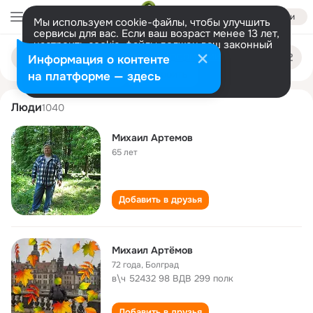
Войти
Мы используем cookie-файлы, чтобы улучшить
сервисы для вас. Если ваш возраст менее 13 лет,
настроить cookie-файлы должен ваш законный
mikhail artemov
Поиск
представитель.
Больше информации
Информация о контенте
по
людям
Разрешить все
Настроить
на платформе — здесь
Люди
1040
Михаил Артемов
65 лет
Добавить в друзья
Михаил Артёмов
72 года
,
Болград
в\ч 52432 98 ВДВ 299 полк
Добавить в друзья