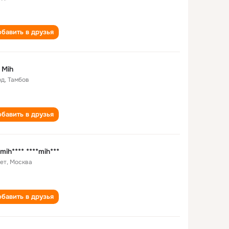
бавить в друзья
 Mih
од
,
Тамбов
бавить в друзья
*mih**** ****mih***
лет
,
Москва
бавить в друзья