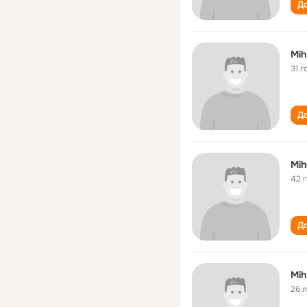
До
Mih
31 г
До
Mih
42 
До
Mih
26 