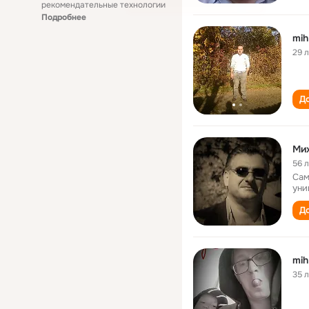
рекомендательные технологии
Подробнее
mih
29 
До
Ми
56 
Сам
уни
До
mih
35 