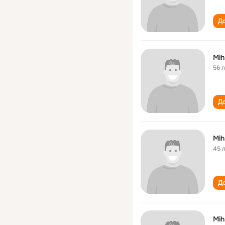
До
Mih
56 
До
Mih
45 
До
Mih