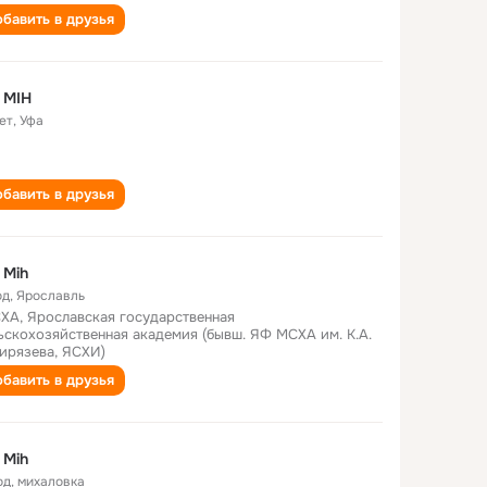
бавить в друзья
 MIH
ет
,
Уфа
бавить в друзья
 Mih
од
,
Ярославль
ХА, Ярославская государственная
ьскохозяйственная академия (бывш. ЯФ МСХА им. К.А.
ирязева, ЯСХИ)
бавить в друзья
 Mih
од
,
михаловка