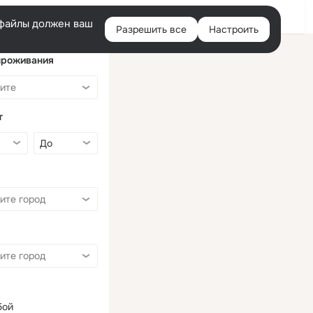
Войти
e-файлы должен ваш
Разрешить все
Настроить
Правая
колонка
проживания
т
бой