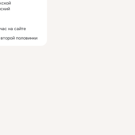
жской
ский
час на сайте
 второй половинки