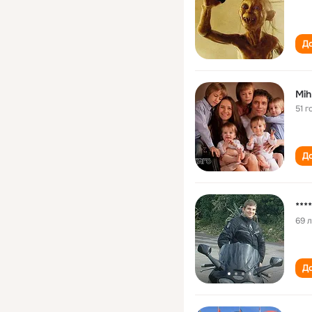
До
Mih
51 г
До
***
69 
До