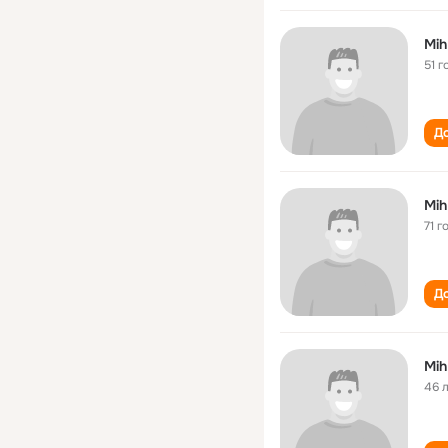
Mih
51 г
До
Mih
71 г
До
Mih
46 