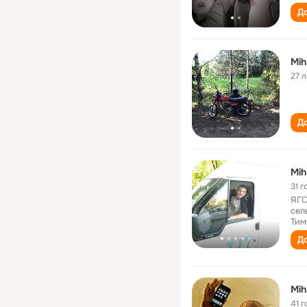
До
Mih
27 л
До
Mih
31 г
ЯГС
сел
Тим
До
Mih
41 г