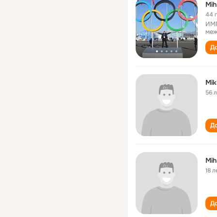
Mih
44 
ИМП
меж
До
Mik
56 
До
Mih
18 л
До