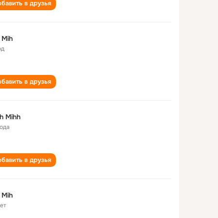
бавить в друзья
 Mih
од
бавить в друзья
h Mihh
года
бавить в друзья
 Mih
лет