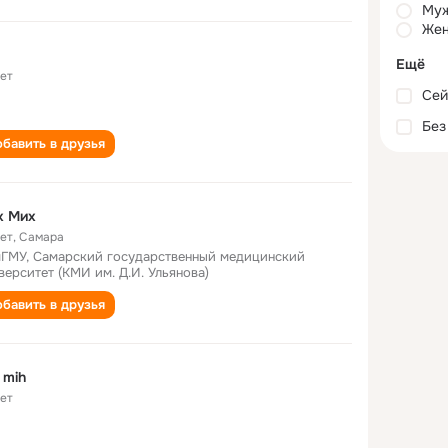
Му
Жен
Ещё
лет
Сей
Без
бавить в друзья
х Мих
лет
,
Самара
ГМУ, Самарский государственный медицинский
верситет (КМИ им. Д.И. Ульянова)
бавить в друзья
 mih
лет