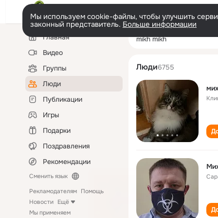
Мы используем cookie-файлы, чтобы улучшить сервис
законный представитель.
Больше информации
Левая
Поиск
Главная
mikh mikh
колонка
по
людям
Видео
Люди
6755
Группы
Люди
мих
Кли
Публикации
Игры
Подарки
До
Поздравления
Рекомендации
Ми
Сменить язык
Сар
Рекламодателям
Помощь
Новости
Ещё
До
Мы применяем