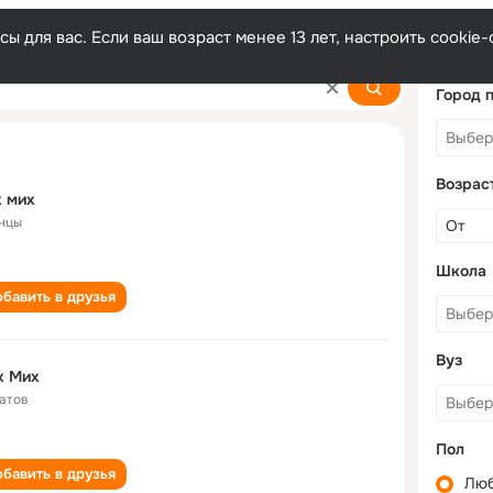
ы для вас. Если ваш возраст менее 13 лет, настроить cooki
Город 
Возрас
 мих
нцы
Школа
бавить в друзья
Вуз
х Мих
атов
Пол
бавить в друзья
Лю