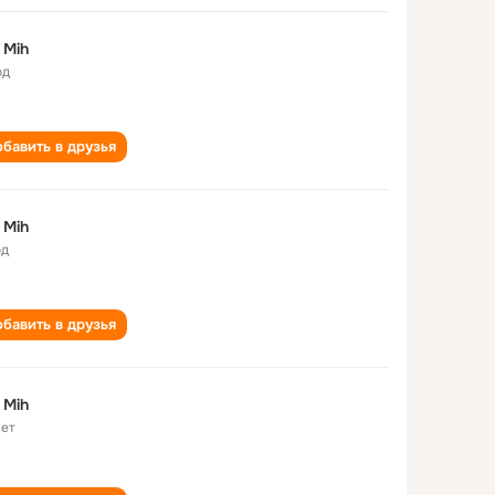
 Mih
од
бавить в друзья
 Mih
од
бавить в друзья
 Mih
лет