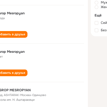
Му
Жен
Mesrop Mesropyan
Ещё
года
Сей
Без
бавить в друзья
rop Mesropyan
ет
бавить в друзья
SROP MESROPYAN
од
,
ASHTARAK-Москва-Одинцово
кола им. Н. Аштаракеци