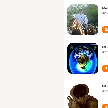
Mes
40 
До
ME
42 
До
ME
39 
До