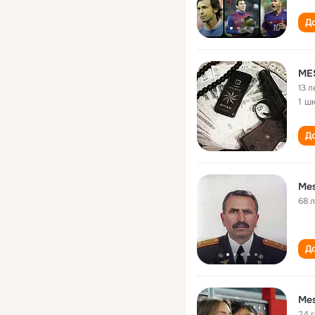
До
ME
13 л
1 ш
До
Mes
68 
До
Mes
24 