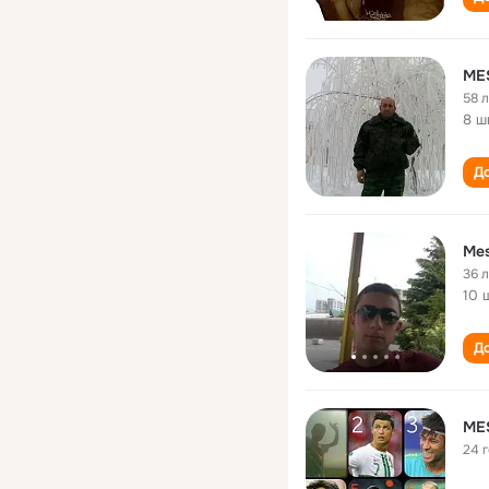
ME
58 
8 ш
До
Mes
36 
10 
До
ME
24 