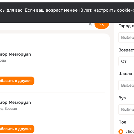
ы для вас. Если ваш возраст менее 13 лет, настроить cooki
yan
Город 
Возрас
rop Mesropyan
года
Школа
бавить в друзья
Вуз
rop Mesropyan
од
,
Ереван
Пол
бавить в друзья
Лю