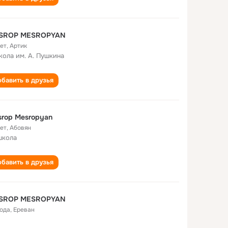
SROP MESROPYAN
лет
,
Артик
кола им. А. Пушкина
бавить в друзья
rop Mesropyan
лет
,
Абовян
школа
бавить в друзья
SROP MESROPYAN
года
,
Ереван