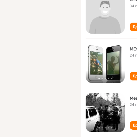
34 
До
ME
24 
До
Mes
24 
До