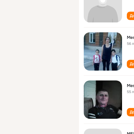
До
Mes
56 
До
Mes
55 
До
ME