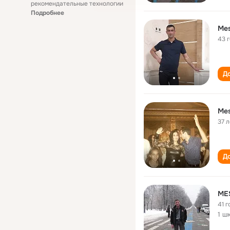
рекомендательные технологии
Подробнее
43 
До
Mes
37 л
До
ME
41 г
1 ш