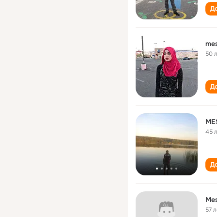
До
mes
50 
До
ME
45 
До
Mes
57 л