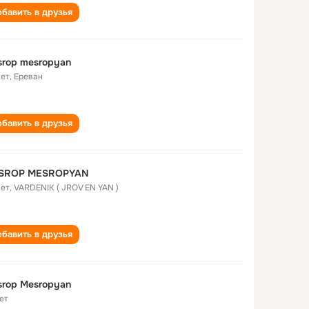
бавить в друзья
rop mesropyan
лет
,
Ереван
бавить в друзья
SROP MESROPYAN
лет
,
VARDENIK ( JROV EN YAN )
бавить в друзья
rop Mesropyan
ет