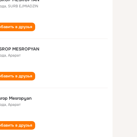
года
,
SURB EJMIADZIN
бавить в друзья
SROP MESROPYAN
года
,
Арарат
бавить в друзья
rop Mesropyan
года
,
Арарат
бавить в друзья