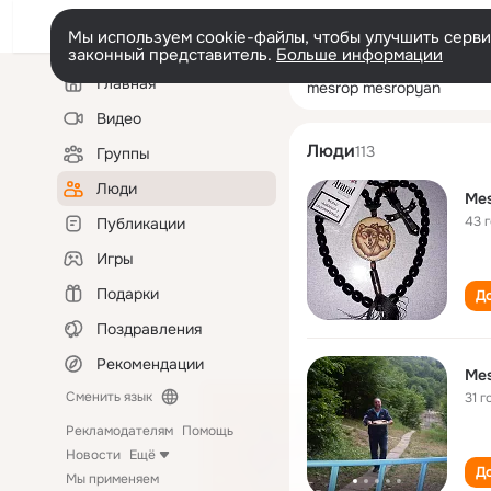
Мы используем cookie-файлы, чтобы улучшить сервис
законный представитель.
Больше информации
Левая
Поиск
Главная
mesrop mesrop
колонка
по
людям
Видео
Люди
113
Группы
Люди
Mes
43 
Публикации
Игры
Подарки
До
Поздравления
Рекомендации
Mes
Сменить язык
31 г
Рекламодателям
Помощь
Новости
Ещё
До
Мы применяем