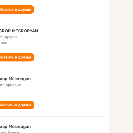
бавить в друзья
SROP MESROPYAN
ет
,
Арарат
кола
бавить в друзья
rop Mesropyan
лет
,
Армавир
бавить в друзья
rop Mesropyan
года
,
Ереван