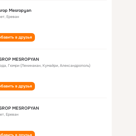
rop Mesropyan
лет
,
Ереван
бавить в друзья
SROP MESROPYAN
года
,
Гюмри (Ленинакан, Кумайри, Александрополь)
бавить в друзья
SROP MESROPYAN
лет
,
Ереван
бавить в друзья