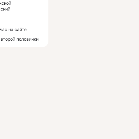
жской
ский
час на сайте
 второй половинки