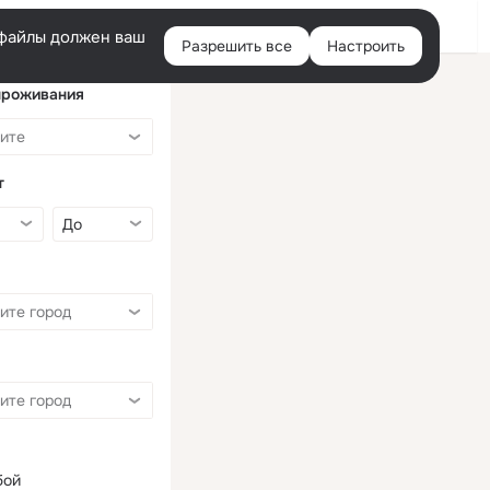
Войти
e-файлы должен ваш
Разрешить все
Настроить
Правая
колонка
проживания
т
бой