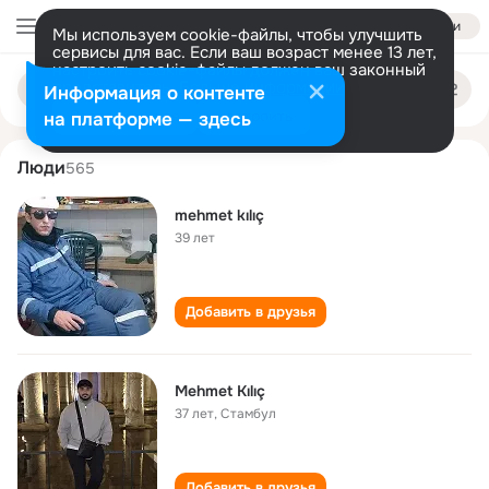
Войти
Мы используем cookie-файлы, чтобы улучшить
сервисы для вас. Если ваш возраст менее 13 лет,
настроить cookie-файлы должен ваш законный
mehmet kılıç
Поиск
представитель.
Больше информации
Информация о контенте
по
людям
Разрешить все
Настроить
на платформе — здесь
Люди
565
mehmet kılıç
39 лет
Добавить в друзья
Mehmet Kılıç
37 лет
,
Стамбул
Добавить в друзья