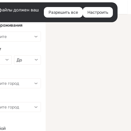
Войти
e-файлы должен ваш
Разрешить все
Настроить
Правая
колонка
проживания
т
бой