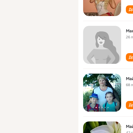
До
Ма
26 
До
Май
68 
До
Май
42 