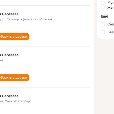
Му
Жен
я Сергеева
Ещё
од
,
г. Белогорск (Амурская область)
Сей
Без
бавить в друзья
я Сергеева
лет
бавить в друзья
я Сергеева
лет
,
Санкт-Петербург