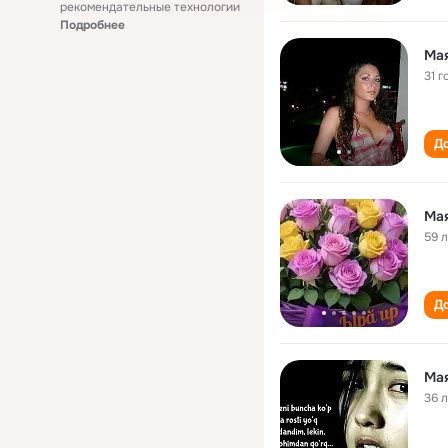
рекомендательные технологии
Подробнее
Ма
31 г
До
Ма
59 
До
Ма
36 