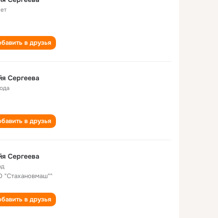
лет
бавить в друзья
йя Сергеева
года
бавить в друзья
йя Сергеева
од
 "Стахановмаш""
бавить в друзья