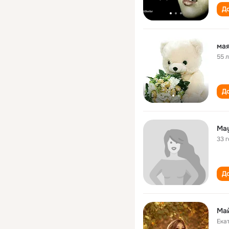
До
мая
55 
До
Ma
33 
До
Ма
Ека