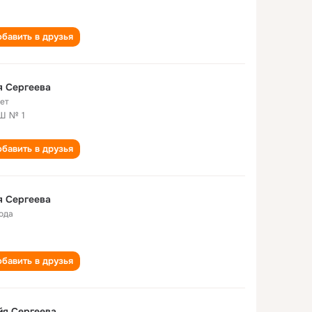
бавить в друзья
я Сергеева
лет
Ш № 1
бавить в друзья
я Сергеева
года
бавить в друзья
йя Сергеева