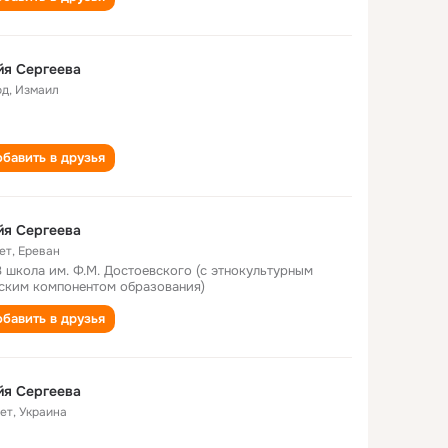
йя Сергеева
од
,
Измаил
бавить в друзья
йя Сергеева
ет
,
Ереван
8 школа им. Ф.М. Достоевского (с этнокультурным
ским компонентом образования)
бавить в друзья
йя Сергеева
лет
,
Украина