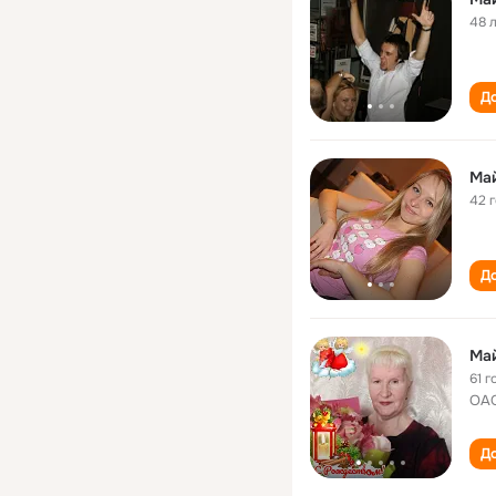
48 
До
Ма
42 
До
Ма
61 г
ОАО
До