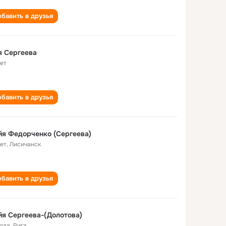
бавить в друзья
я Сергеева
лет
бавить в друзья
я Федорченко (Сергеева)
лет
,
Лисичанск
бавить в друзья
я Сергеева-(Долотова)
года
,
Рига