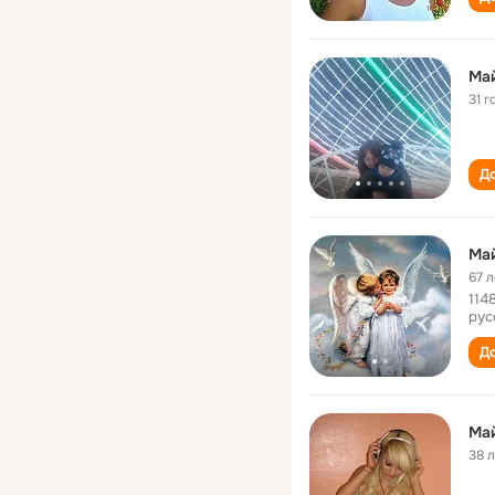
Ма
31 г
До
Ма
67 л
114
рус
До
Ма
38 