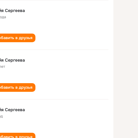
йя Сергеева
года
бавить в друзья
йя Сергеева
лет
бавить в друзья
йя Сергеева
од
бавить в друзья