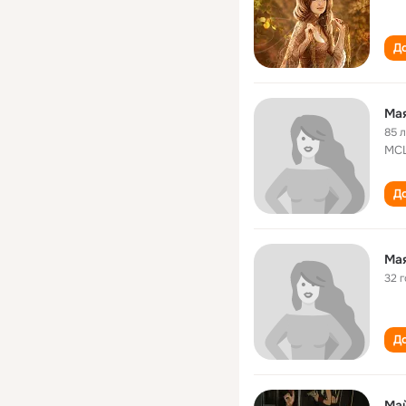
До
Ма
85 
МС
До
Ма
32 
До
Ма