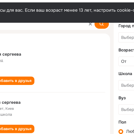
ы для вас. Если ваш возраст менее 13 лет, настроить cooki
Город 
Возрас
 сергеева
од
Школа
бавить в друзья
Вуз
 сергеева
ет
,
Киев
 школа
Пол
бавить в друзья
Лю