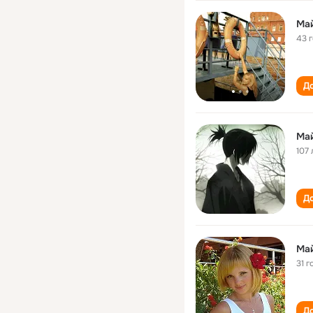
Ма
43 
До
Ма
107 
До
Ма
31 г
До