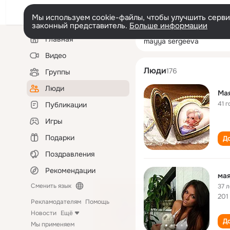
Мы используем cookie-файлы, чтобы улучшить сервис
законный представитель.
Больше информации
Левая
Поиск
Главная
mayya sergeeva
колонка
по
людям
Видео
Люди
176
Группы
Люди
Мая
41 г
Публикации
Игры
Подарки
До
Поздравления
Рекомендации
мая
Сменить язык
37 л
201
Рекламодателям
Помощь
Новости
Ещё
До
Мы применяем