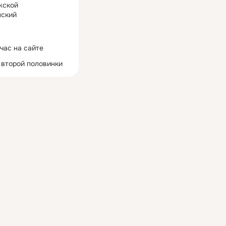
жской
ский
час на сайте
 второй половинки