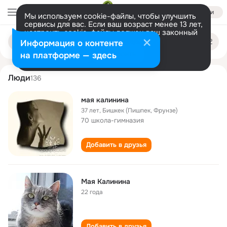
Войти
Мы используем cookie-файлы, чтобы улучшить
сервисы для вас. Если ваш возраст менее 13 лет,
настроить cookie-файлы должен ваш законный
mayya kalinina
Поиск
представитель.
Больше информации
Информация о контенте
по
людям
Разрешить все
Настроить
на платформе — здесь
Люди
136
мая калинина
37 лет
,
Бишкек (Пишпек, Фрунзе)
70 школа-гимназия
Добавить в друзья
Мая Калинина
22 года
Добавить в друзья