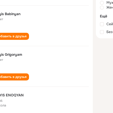
Му
Жен
is Babinyan
Ещё
лет
Сей
Без
бавить в друзья
is Grigoryam
лет
бавить в друзья
YIS ENOQYAN
од
кола