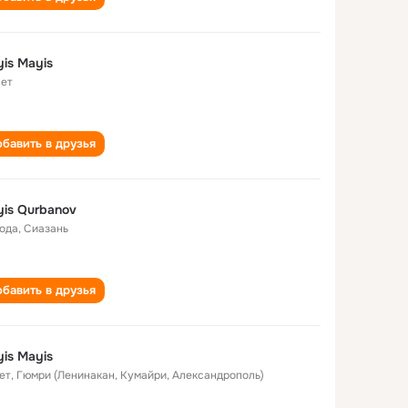
is Mayis
лет
бавить в друзья
is Qurbanov
года
,
Сиазань
бавить в друзья
is Mayis
ет
,
Гюмри (Ленинакан, Кумайри, Александрополь)