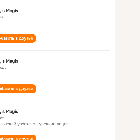
is Mayis
ет
бавить в друзья
is Mayis
года
бавить в друзья
is Mayis
лет
ганский узбекско-турецкий лицей
бавить в друзья