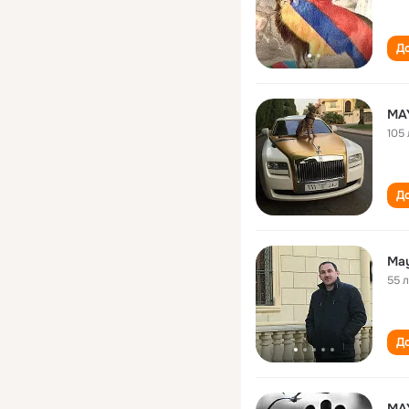
До
MA
105 
До
May
55 
До
MAY