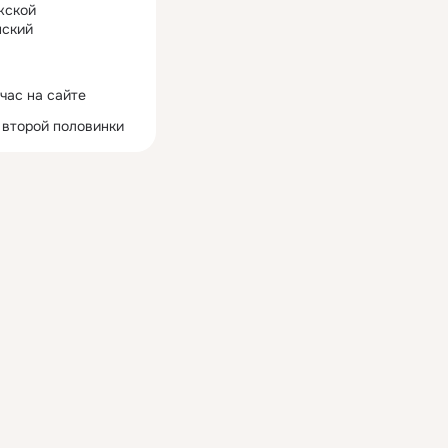
жской
ский
час на сайте
 второй половинки