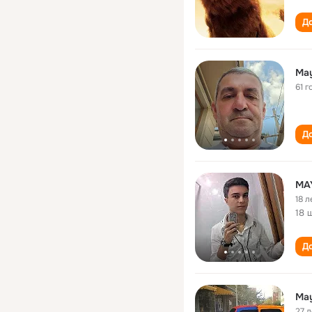
До
May
61 г
До
MA
18 л
18 
До
May
27 л