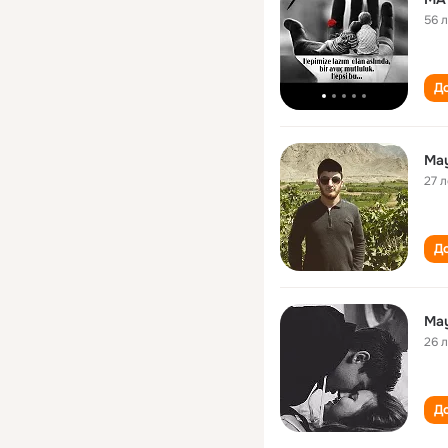
56 
До
May
27 л
До
May
26 
До