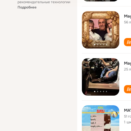
рекомендательные технологии
Подробнее
May
56 
До
May
25 
До
MA
51 г
1 ш