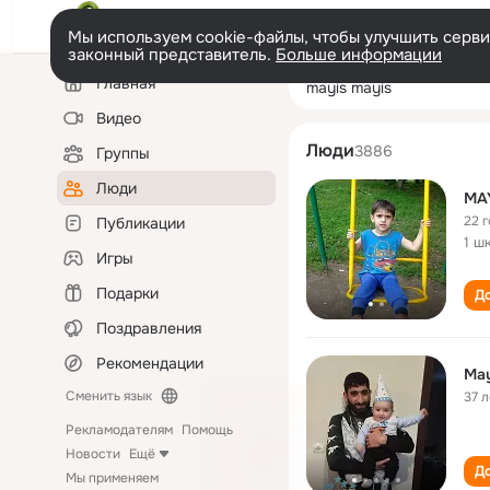
Мы используем cookie-файлы, чтобы улучшить сервис
законный представитель.
Больше информации
Левая
Поиск
Главная
mayis mayis
колонка
по
людям
Видео
Люди
3886
Группы
Люди
MA
22 
Публикации
1 ш
Игры
Подарки
До
Поздравления
Рекомендации
May
Сменить язык
37 л
Рекламодателям
Помощь
Новости
Ещё
До
Мы применяем