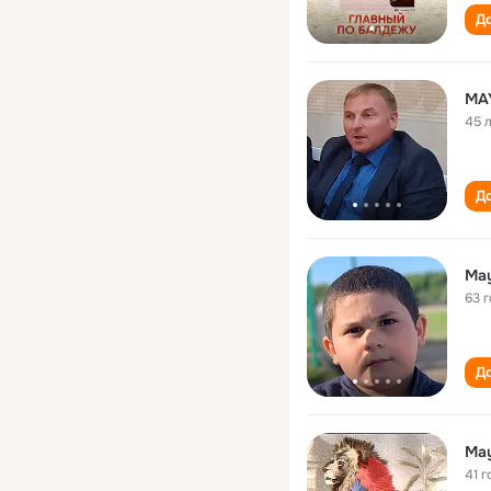
До
MA
45 
До
May
63 
До
May
41 г