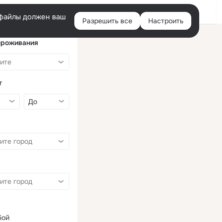
Войти
e-файлы должен ваш
Разрешить все
Настроить
Правая
колонка
проживания
т
бой