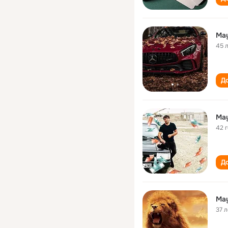
May
45 
До
May
42 
До
May
37 л