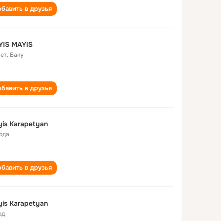
бавить в друзья
YIS MAYIS
лет
,
Баку
бавить в друзья
is Karapetyan
года
бавить в друзья
is Karapetyan
од