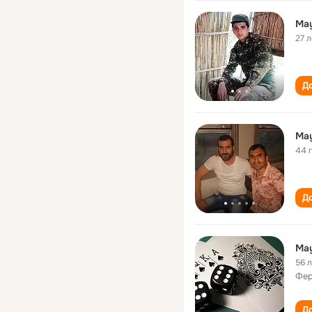
May
27 л
До
May
44 
До
May
56 
Фер
До