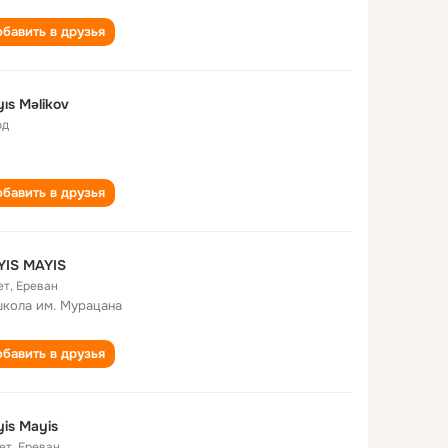
бавить в друзья
ıs Məlikov
од
бавить в друзья
YIS MAYIS
ет
,
Ереван
школа им. Мурацана
бавить в друзья
is Mayis
ет
,
Ереван