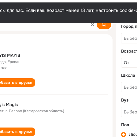
ы для вас. Если ваш возраст менее 13 лет, настроить cooki
Город 
Возрас
YIS MAYIS
года
,
Ереван
кола
Школа
бавить в друзья
Вуз
is Mayis
ет
,
г. Белово (Кемеровская область)
Пол
бавить в друзья
Лю