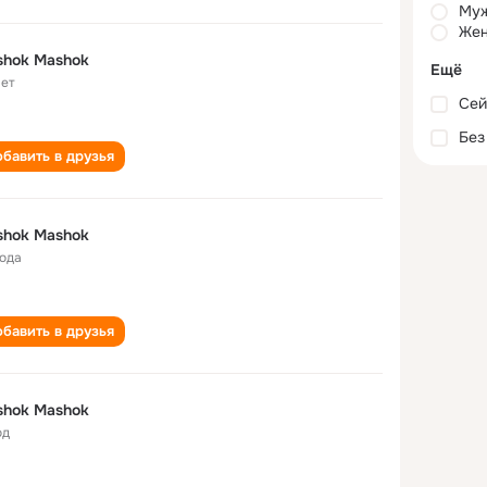
Му
Жен
shok Mashok
Ещё
лет
Сей
Без
бавить в друзья
shok Mashok
года
бавить в друзья
shok Mashok
од