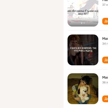
37 л
До
Ma
34 
До
Ma
36 
До