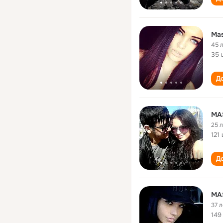
Ma
45 
35 
До
MA
25 
121
До
MA
37 л
149