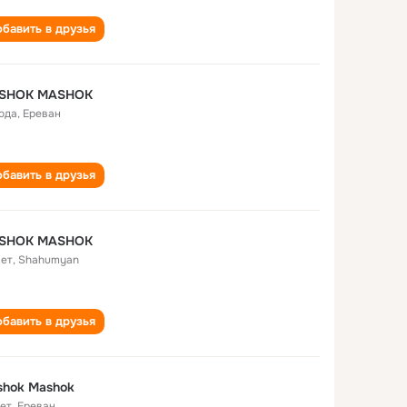
бавить в друзья
SHOK MASHOK
года
,
Ереван
бавить в друзья
SHOK MASHOK
лет
,
Shahumyan
бавить в друзья
shok Mashok
лет
,
Ереван