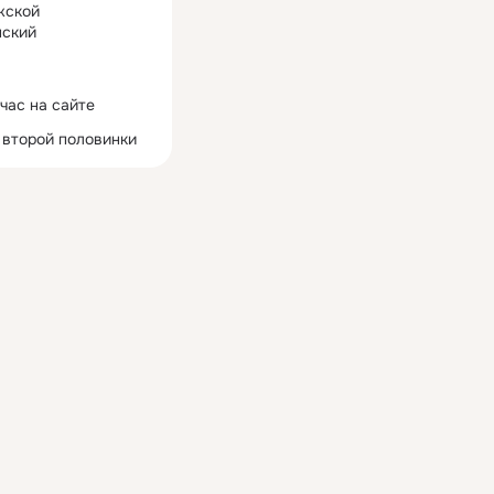
жской
ский
час на сайте
 второй половинки