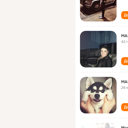
До
MA
42 
До
MA
29 
До
Ma