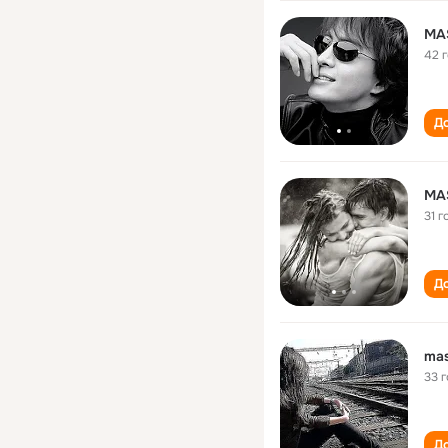
MA
42 
До
MA
31 г
До
ma
33 
До