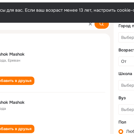
ы для вас. Если ваш возраст менее 13 лет, настроить cooki
Город 
Возрас
shok Mashok
года
,
Ереван
Школа
бавить в друзья
Вуз
shok Mashok
года
Пол
бавить в друзья
Лю