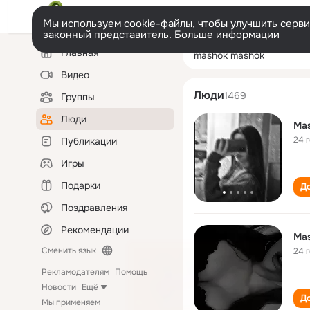
Мы используем cookie-файлы, чтобы улучшить сервис
законный представитель.
Больше информации
Левая
Поиск
Главная
mashok mashok
колонка
по
людям
Видео
Люди
1469
Группы
Люди
Ma
24 
Публикации
Игры
Подарки
До
Поздравления
Рекомендации
Ma
Сменить язык
24 
Рекламодателям
Помощь
Новости
Ещё
До
Мы применяем