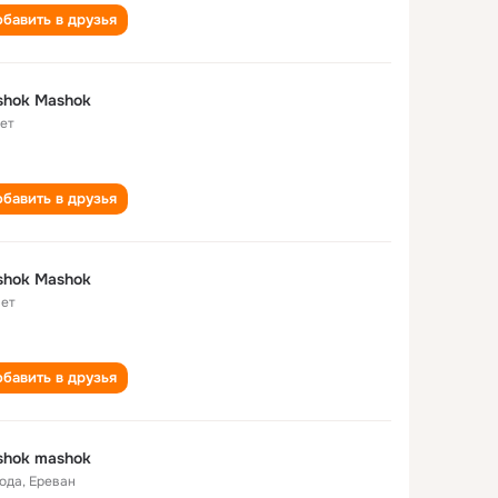
бавить в друзья
shok Mashok
лет
бавить в друзья
shok Mashok
лет
бавить в друзья
shok mashok
года
,
Ереван