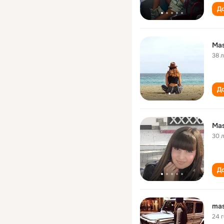
До
Ma
38 
До
Ma
30 
До
ma
24 