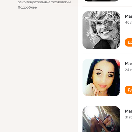
рекомендательные технологии
Подробнее
Ma
46 
До
Ma
24 
До
Ma
31 г