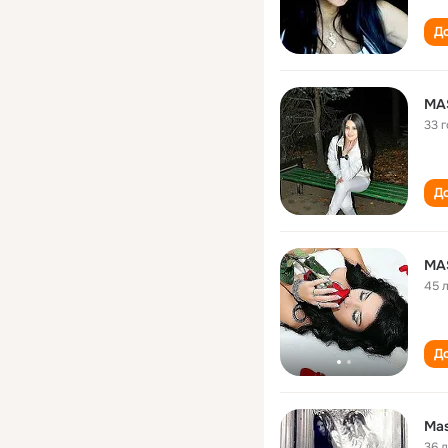
До
MA
33 
До
MA
45 
До
Ma
36 