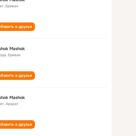
ет
,
Ереван
бавить в друзья
shok Mashok
года
,
Ереван
бавить в друзья
shok Mashok
лет
,
Арарат
бавить в друзья