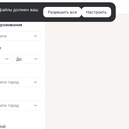
Войти
e-файлы должен ваш
Разрешить все
Настроить
Правая
колонка
проживания
т
бой