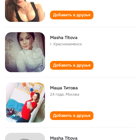
Добавить в друзья
Masha Titova
г. Краснокаменск
Добавить в друзья
Маша Титова
24 года
,
Москва
Добавить в друзья
Masha Titova