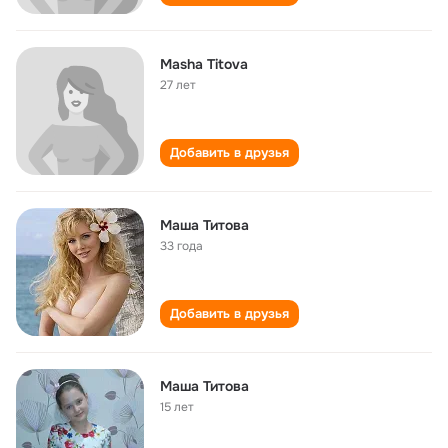
Masha Titova
27 лет
Добавить в друзья
Маша Титова
33 года
Добавить в друзья
Маша Титова
15 лет