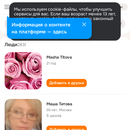
Войти
Мы используем cookie-файлы, чтобы улучшить
сервисы для вас. Если ваш возраст менее 13 лет,
настроить cookie-файлы должен ваш законный
masha titova
Поиск
представитель.
Больше информации
Информация о контенте
по
людям
Разрешить все
Настроить
на платформе — здесь
Люди
2831
Masha Titova
21 год
Добавить в друзья
Маша Титова
55 лет
,
Москва
5 школа
Добавить в друзья