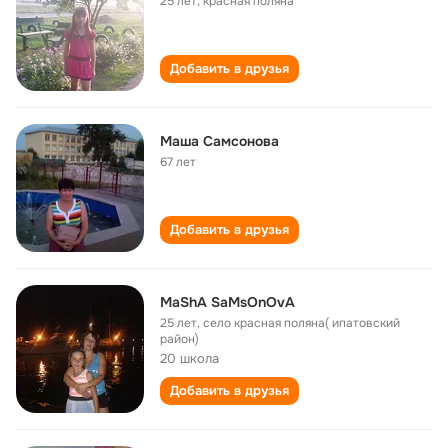
25 лет
,
красная поляна
Добавить в друзья
Mаша Самсонова
67 лет
Добавить в друзья
MaShA SaMsOnOvA
25 лет
,
село красная поляна( ипатовский
район)
20 школа
Добавить в друзья