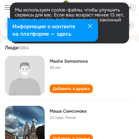
Войти
Мы используем cookie-файлы, чтобы улучшить
сервисы для вас. Если ваш возраст менее 13 лет,
настроить cookie-файлы должен ваш законный
masha samsonova
Поиск
представитель.
Больше информации
Информация о контенте
по
людям
Разрешить все
Настроить
на платформе — здесь
Люди
1084
Masha Samsonova
56 лет
Добавить в друзья
Маша Самсонова
23 года
,
Пенза
Добавить в друзья