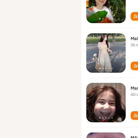
До
Ma
35 
До
Ma
40 
До
MA