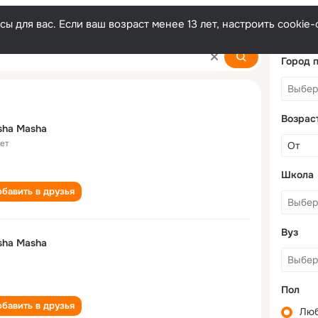
ы для вас. Если ваш возраст менее 13 лет, настроить cooki
Город 
Возрас
sha Masha
лет
Школа
бавить в друзья
Вуз
sha Masha
Пол
бавить в друзья
Лю