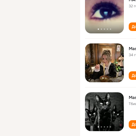
32 
До
Ma
34 
До
Ma
Тби
До