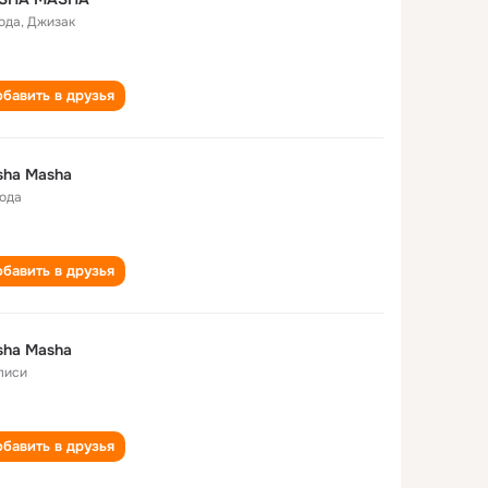
года
,
Джизак
бавить в друзья
sha Masha
года
бавить в друзья
sha Masha
лиси
бавить в друзья