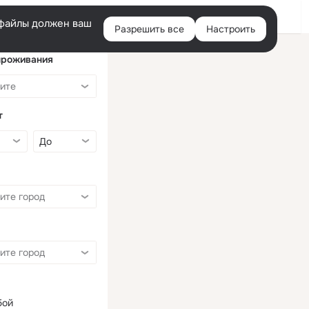
Войти
e-файлы должен ваш
Разрешить все
Настроить
Правая
колонка
проживания
т
бой