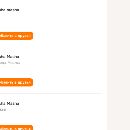
sha masha
бавить в друзья
sha Masha
года
,
Москва
бавить в друзья
sha Masha
ква
бавить в друзья