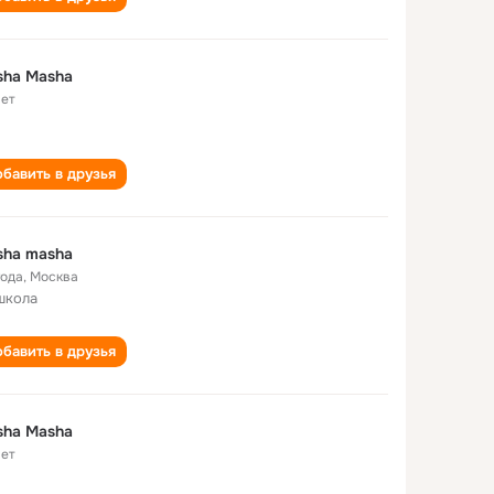
sha Masha
лет
бавить в друзья
sha masha
года
,
Москва
школа
бавить в друзья
sha Masha
лет