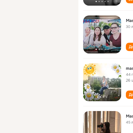
Ma
30 
До
ma
44 
26 
До
Ma
45 