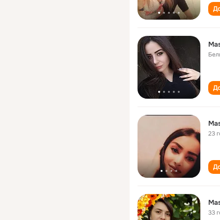
До
Ma
Бел
До
Ma
23 
До
Ma
33 