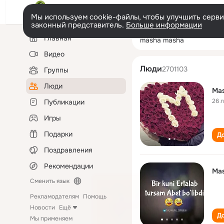
Мы используем cookie-файлы, чтобы улучшить сервис
законный представитель.
Больше информации
Левая
Поиск
Главная
masha masha
колонка
по
людям
Видео
Люди
2701103
Группы
Люди
Ma
26 
Публикации
Игры
Подарки
До
Поздравления
Рекомендации
Ma
Сменить язык
Рекламодателям
Помощь
Новости
Ещё
До
Мы применяем