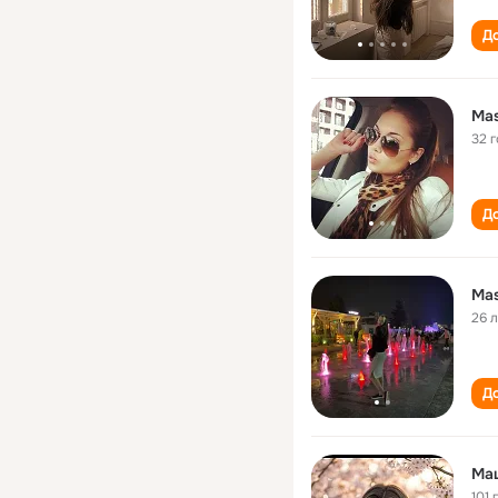
До
Ma
32 
До
Ma
26 
До
Ма
101 