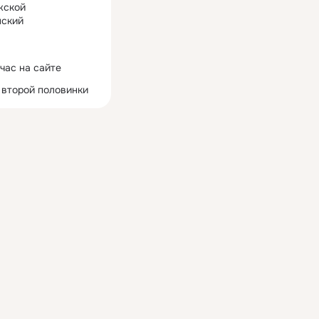
жской
ский
час на сайте
 второй половинки