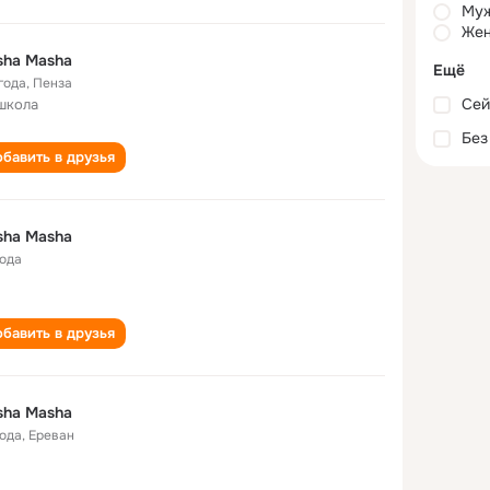
Му
Жен
sha Masha
Ещё
года
,
Пенза
Сей
школа
Без
бавить в друзья
sha Masha
года
бавить в друзья
sha Masha
года
,
Ереван