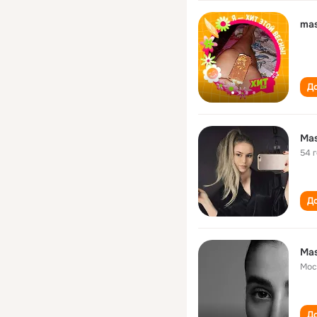
ma
До
Ma
54 
До
Ma
Мос
До