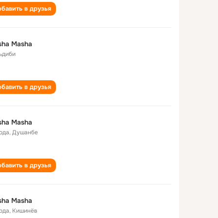
бавить в друзья
sha Masha
ьдиби
бавить в друзья
sha Masha
года
,
Душанбе
бавить в друзья
sha Masha
года
,
Кишинёв