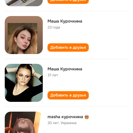
Маша Курочкина
23 года
Добавить в друзья
Маша Курочкина
37 лет
Добавить в друзья
masha курочкина
30 лет
,
Украинка