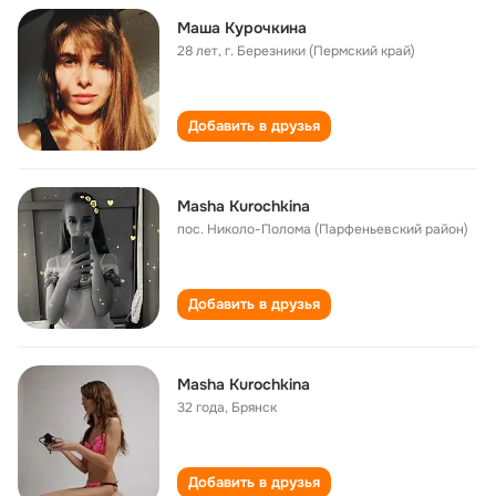
Маша Курочкина
28 лет
,
г. Березники (Пермский край)
Добавить в друзья
Masha Kurochkina
пос. Николо-Полома (Парфеньевский район)
Добавить в друзья
Masha Kurochkina
32 года
,
Брянск
Добавить в друзья