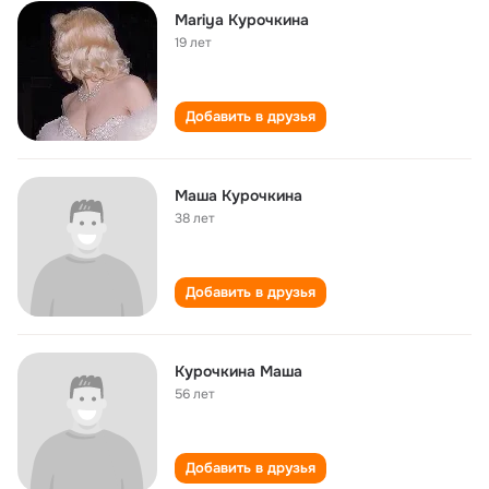
Mariya Курочкина
19 лет
Добавить в друзья
Маша Курочкина
38 лет
Добавить в друзья
Курочкина Маша
56 лет
Добавить в друзья