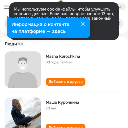
Войти
Мы используем cookie-файлы, чтобы улучшить
сервисы для вас. Если ваш возраст менее 13 лет,
настроить cookie-файлы должен ваш законный
masha kurochkina
Поиск
представитель.
Больше информации
Информация о контенте
по
людям
Разрешить все
Настроить
на платформе — здесь
Люди
701
Masha Kurochkina
43 года
,
Таллин
Добавить в друзья
Маша Курочкина
20 лет
Добавить в друзья