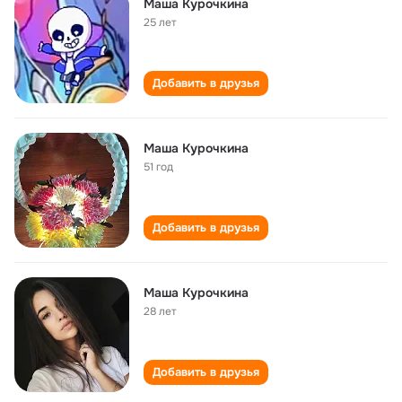
Маша Курочкина
25 лет
Добавить в друзья
Маша Курочкина
51 год
Добавить в друзья
Маша Курочкина
28 лет
Добавить в друзья