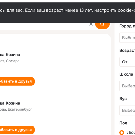
ы для вас. Если ваш возраст менее 13 лет, настроить cooki
Город 
Возрас
ша Козина
лет
,
Самара
Школа
бавить в друзья
Вуз
ша Козина
года
,
Екатеринбург
Пол
бавить в друзья
Лю