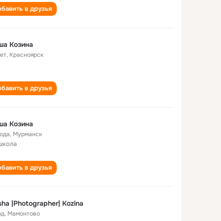
бавить в друзья
ша Козина
лет
,
Красноярск
бавить в друзья
ша Козина
года
,
Мурманск
школа
бавить в друзья
ha |Photographer| Kozina
од
,
Мамонтово