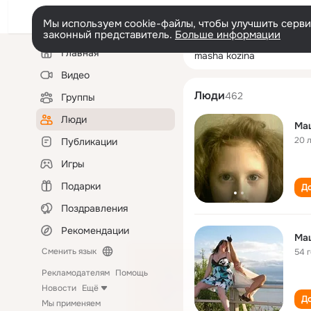
Мы используем cookie-файлы, чтобы улучшить сервис
законный представитель.
Больше информации
Левая
Поиск
Главная
masha kozina
колонка
по
людям
Видео
Люди
462
Группы
Люди
Ма
20 
Публикации
Игры
Подарки
До
Поздравления
Рекомендации
Ма
Сменить язык
54 
Рекламодателям
Помощь
Новости
Ещё
До
Мы применяем