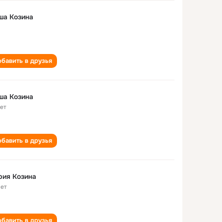
ша Козина
бавить в друзья
ша Козина
лет
бавить в друзья
рия Козина
лет
бавить в друзья