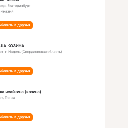
года
,
Екатеринбург
имназия
бавить в друзья
ША КОЗИНА
ет
,
г. Ивдель (Свердловская область)
бавить в друзья
а исайкина (козина)
ет
,
Пенза
бавить в друзья