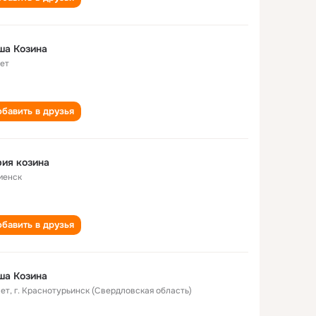
ша Козина
лет
бавить в друзья
ия козина
менск
бавить в друзья
ша Козина
лет
,
г. Краснотурьинск (Свердловская область)