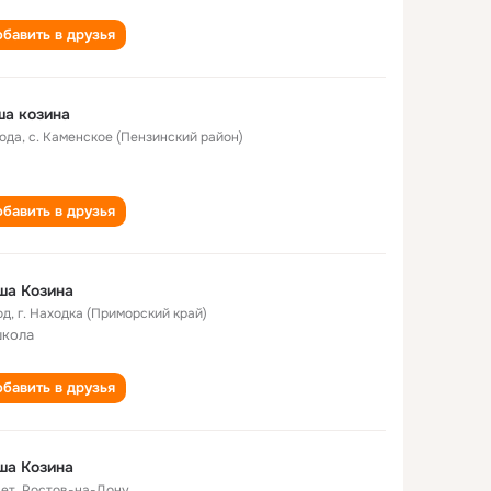
бавить в друзья
а козина
года
,
с. Каменское (Пензинский район)
бавить в друзья
ша Козина
од
,
г. Находка (Приморский край)
школа
бавить в друзья
ша Козина
лет
,
Ростов-на-Дону