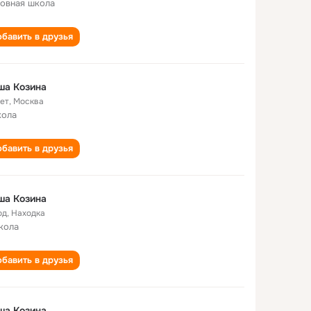
овная школа
бавить в друзья
ша Козина
лет
,
Москва
кола
бавить в друзья
ша Козина
од
,
Находка
кола
бавить в друзья
ша Козина