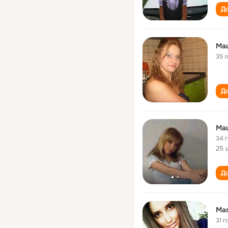
До
Ма
35 
До
Ма
34 
25 
До
Mas
31 г