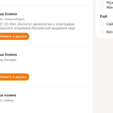
Му
Жен
ша Козина
Ещё
лет
,
Новосибирск
Сей
Т СО РАН, Институт археологии и этнографии
ирского отделения Российской академии наук
Без
бавить в друзья
ша Козина
од
,
Находка
бавить в друзья
а козина
ет
,
майма