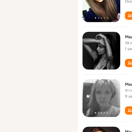
Осн
До
Ма
39 
1 ш
До
Ма
41 г
9 ш
До
Ма