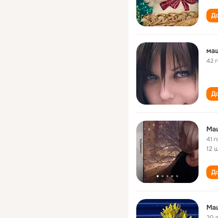
До
маш
42 
До
Ма
41 г
12 
До
Ма
20 