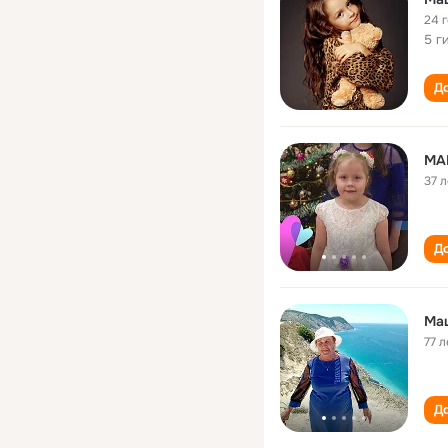
24 
5 г
До
МА
37 л
До
Маш
77 л
До