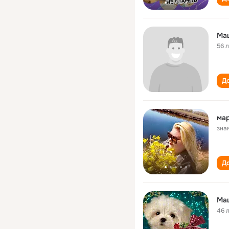
Ма
56 
До
мар
зна
До
Ма
46 