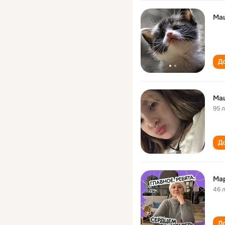
Ма
До
Ма
95 
До
Ма
46 
До