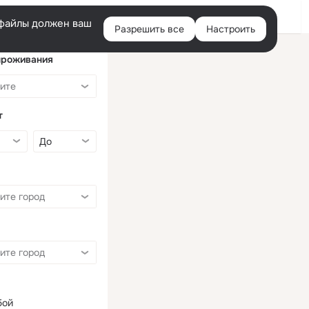
Войти
e-файлы должен ваш
Разрешить все
Настроить
Правая
колонка
проживания
т
бой