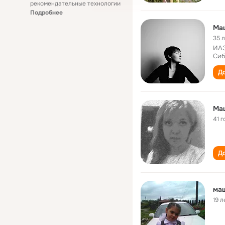
рекомендательные технологии
Подробнее
Ма
35 
ИАЭ
Сиб
До
Ма
41 г
До
маш
19 л