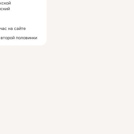
жской
ский
час на сайте
 второй половинки