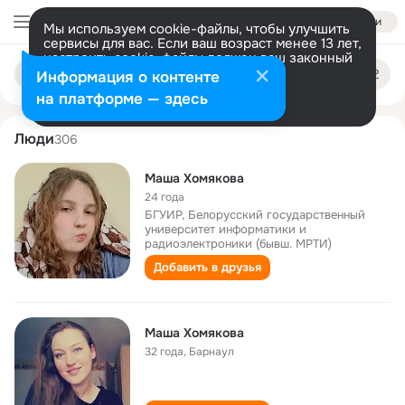
Войти
Мы используем cookie-файлы, чтобы улучшить
сервисы для вас. Если ваш возраст менее 13 лет,
настроить cookie-файлы должен ваш законный
masha khomyakova
Поиск
представитель.
Больше информации
Информация о контенте
по
людям
Разрешить все
Настроить
на платформе — здесь
Люди
306
Маша Хомякова
24 года
БГУИР, Белорусский государственный
университет информатики и
радиоэлектроники (бывш. МРТИ)
Добавить в друзья
Маша Хомякова
32 года
,
Барнаул