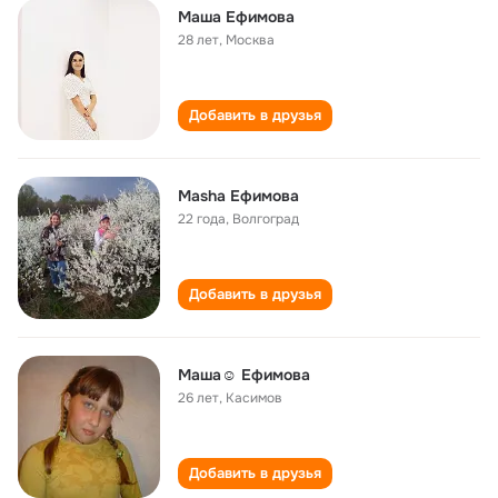
Маша Ефимова
28 лет
,
Москва
Добавить в друзья
Masha Ефимова
22 года
,
Волгоград
Добавить в друзья
Маша☺ Ефимова
26 лет
,
Касимов
Добавить в друзья