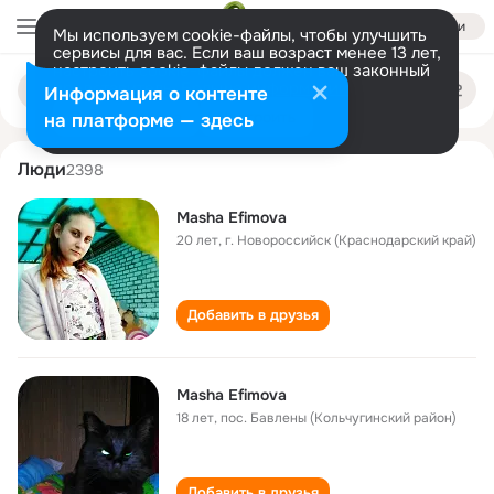
Войти
Мы используем cookie-файлы, чтобы улучшить
сервисы для вас. Если ваш возраст менее 13 лет,
настроить cookie-файлы должен ваш законный
masha efimova
Поиск
представитель.
Больше информации
Информация о контенте
по
людям
Разрешить все
Настроить
на платформе — здесь
Люди
2398
Masha Efimova
20 лет
,
г. Новороссийск (Краснодарский край)
Добавить в друзья
Masha Efimova
18 лет
,
пос. Бавлены (Кольчугинский район)
Добавить в друзья