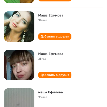
Маша Ефимова
39 лет
Добавить в друзья
Маша Ефимова
31 год
Добавить в друзья
маша Ефимова
35 лет