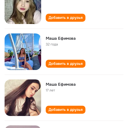
Добавить в друзья
Маша Ефимова
32 года
Добавить в друзья
Маша Ефимова
17 лет
Добавить в друзья