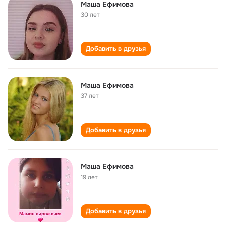
Маша Ефимова
30 лет
Добавить в друзья
Маша Ефимова
37 лет
Добавить в друзья
Маша Ефимова
19 лет
Добавить в друзья