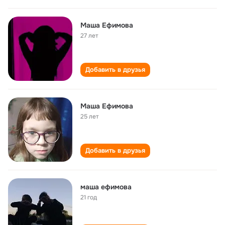
Маша Ефимова
27 лет
Добавить в друзья
Маша Ефимова
25 лет
Добавить в друзья
маша ефимова
21 год