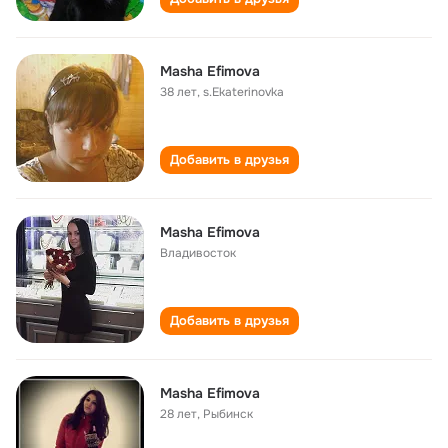
Masha Efimova
38 лет
,
s.Ekaterinovka
Добавить в друзья
Masha Efimova
Владивосток
Добавить в друзья
Masha Efimova
28 лет
,
Рыбинск