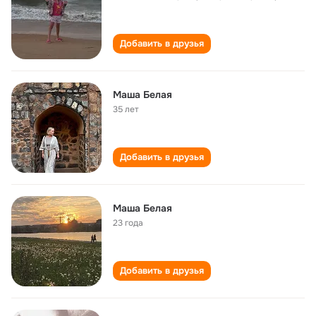
Добавить в друзья
Маша Белая
35 лет
Добавить в друзья
Маша Белая
23 года
Добавить в друзья