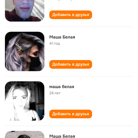
Добавить в друзья
Маша Белая
41 год
Добавить в друзья
маша белая
26 лет
Добавить в друзья
Маша Белая