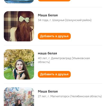
Маша Белая
34 года
,
г. Шахунья (Шахунский район)
Добавить в друзья
маша белая
40 лет
,
г. Димитровград (Ульяновская
область)
Добавить в друзья
Маша Белая
27 лет
,
г. Магнитогорск (Челябинская область)