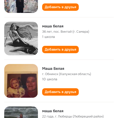
Добавить в друзья
маша белая
36 лет
,
пос. Винтай (г. Самара)
1 школа
Добавить в друзья
Маша Белая
г. Обнинск (Калужская область)
10 школа
Добавить в друзья
маша белая
22 года
,
г. Люберцы (Люберецкий район)