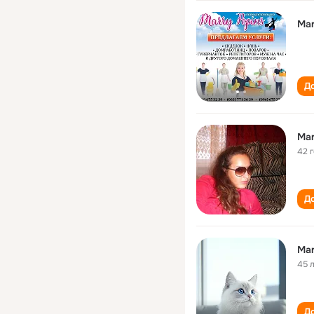
Mar
До
Mar
42 
До
Mar
45 
До