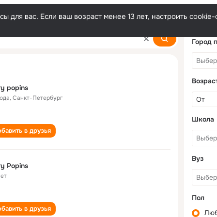
ы для вас. Если ваш возраст менее 13 лет, настроить cooki
Город 
Возрас
y popins
года
,
Санкт-Петербург
Школа
бавить в друзья
Вуз
y Popins
лет
Пол
бавить в друзья
Лю