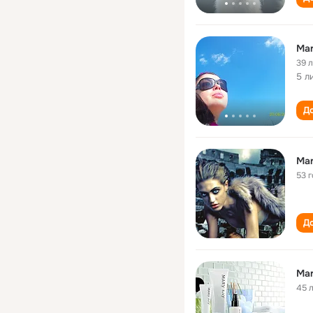
Mar
39 
5 л
До
Mar
53 
До
Mar
45 