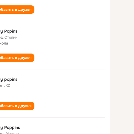
бавить в друзья
y Popins
од
,
Столин
кола
бавить в друзья
y popins
лет
,
XD
бавить в друзья
y Poppins
лет
,
Москва