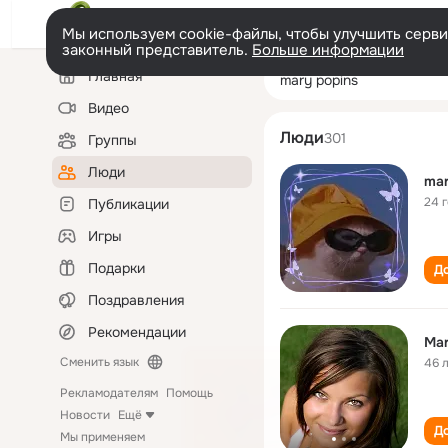
Мы используем cookie-файлы, чтобы улучшить сервис
законный представитель.
Больше информации
Левая
Поиск
Главная
mary popins
колонка
по
людям
Видео
Люди
301
Группы
Люди
mar
24 
Публикации
Игры
Подарки
До
Поздравления
Рекомендации
Mar
Сменить язык
46 
Рекламодателям
Помощь
Новости
Ещё
До
Мы применяем