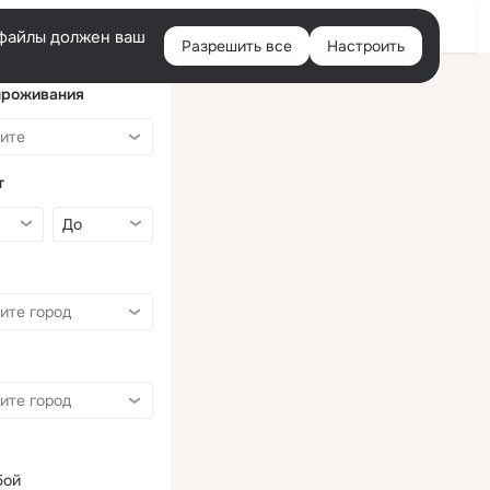
Войти
e-файлы должен ваш
Разрешить все
Настроить
Правая
колонка
проживания
т
бой