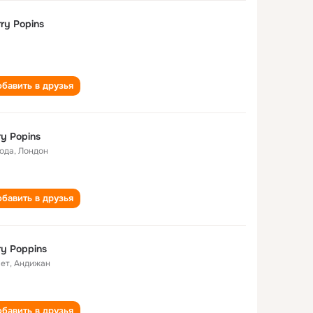
ry Popins
бавить в друзья
y Popins
года
,
Лондон
бавить в друзья
y Poppins
лет
,
Андижан
бавить в друзья