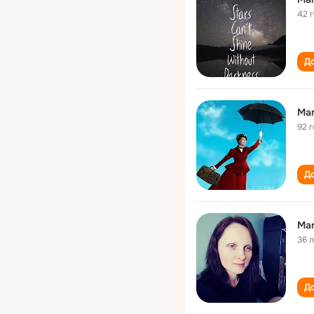
42 
До
Mar
92 
До
Mar
36 
До