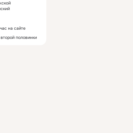
жской
ский
час на сайте
 второй половинки