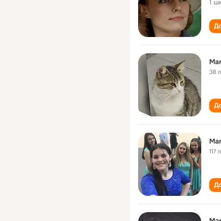
1 ш
До
Mar
38 
До
Mar
117 
До
Mar