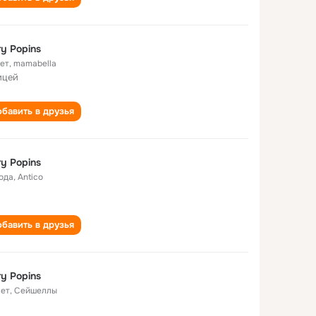
y Popins
лет
,
mamabella
ицей
бавить в друзья
y Popins
года
,
Antico
бавить в друзья
y Popins
лет
,
Сейшеллы