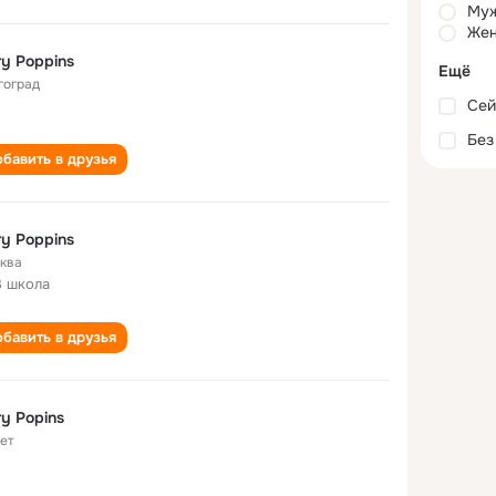
Му
Жен
y Poppins
Ещё
гоград
Сей
Без
бавить в друзья
y Poppins
ква
3 школа
бавить в друзья
y Popins
лет