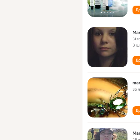
До
Mar
31 г
3 ш
До
mar
35 
До
Mar
26 