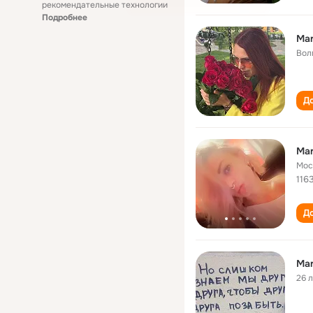
рекомендательные технологии
Подробнее
Mar
Вол
До
Mar
Мос
116
До
Mar
26 