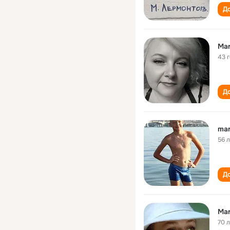
До
Mar
43 
До
mar
56 
До
Mar
70 