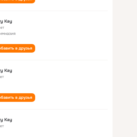
y Kay
лет
гимназия
бавить в друзья
y Kay
лет
бавить в друзья
y Kay
лет