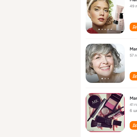
49 
До
Mar
57 л
До
Mar
41 г
6 ш
До