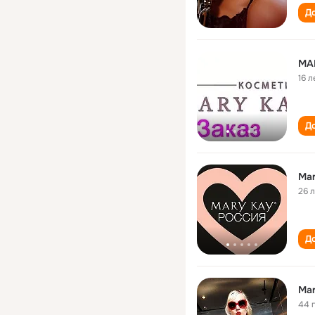
До
MA
16 л
До
Mar
26 
До
Mar
44 