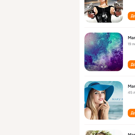
До
Mar
19 л
До
Mar
45 
До
Mar