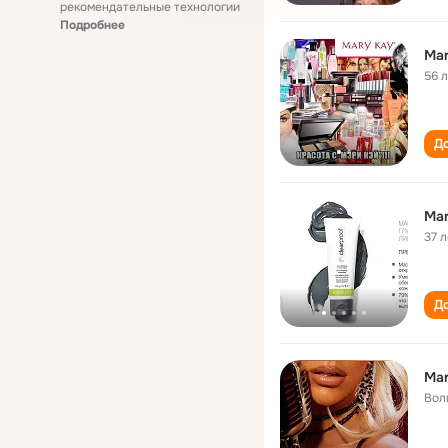
рекомендательные технологии
Подробнее
Mar
56 
До
Mar
37 л
До
Mar
Вол