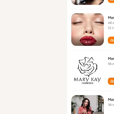
Mar
48 
12 
До
Mar
56 
До
Mar
38 