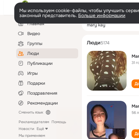
Мы используем cookie-файлы, чтобы улучшить сервис
законный представитель.
Больше информации
Левая
Поиск
Главная
mary kay
колонка
по
людям
Видео
Люди
5174
Группы
Люди
Mar
31 г
Публикации
Игры
Подарки
До
Поздравления
Рекомендации
Mar
Сменить язык
56 
Рекламодателям
Помощь
Новости
Ещё
До
Мы применяем