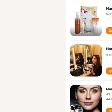
Mar
62 
До
Mar
9 ш
До
Mar
43 
44 
До