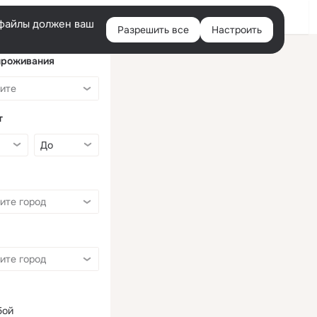
Войти
e-файлы должен ваш
Разрешить все
Настроить
Правая
колонка
проживания
т
бой