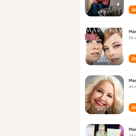
До
Mar
56 
До
Mar
46 
До
Mar
34 