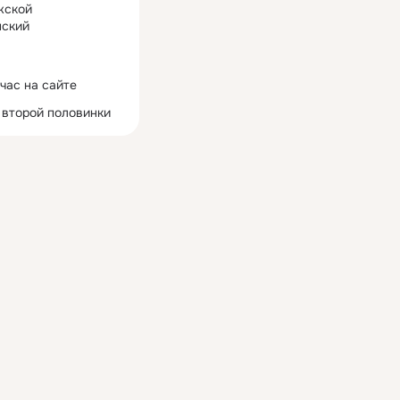
жской
ский
час на сайте
 второй половинки