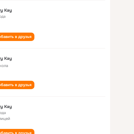
y Kay
года
бавить в друзья
y Kay
кола
бавить в друзья
y Kay
года
лицей
бавить в друзья