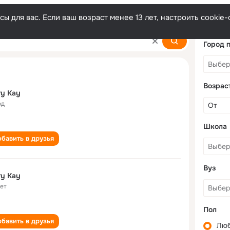
ы для вас. Если ваш возраст менее 13 лет, настроить cooki
Город 
Возрас
y Kay
од
Школа
бавить в друзья
Вуз
y Kay
лет
Пол
бавить в друзья
Лю