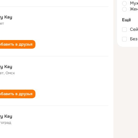
Му
Жен
y Kay
Ещё
лет
Сей
Без
бавить в друзья
y Kay
ет
,
Омск
бавить в друзья
y Kay
гоград