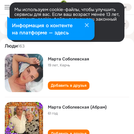
Войти
Мы используем cookie-файлы, чтобы улучшить
сервисы для вас. Если ваш возраст менее 13 лет,
настроить cookie-файлы должен ваш законный
marta sobolevskaya
Поиск
представитель.
Больше информации
Информация о контенте
по
людям
Разрешить все
Настроить
на платформе — здесь
Люди
163
Марта Соболевская
19 лет
,
Керчь
Добавить в друзья
Марта Соболевская (Абрам)
61 год
Добавить в друзья