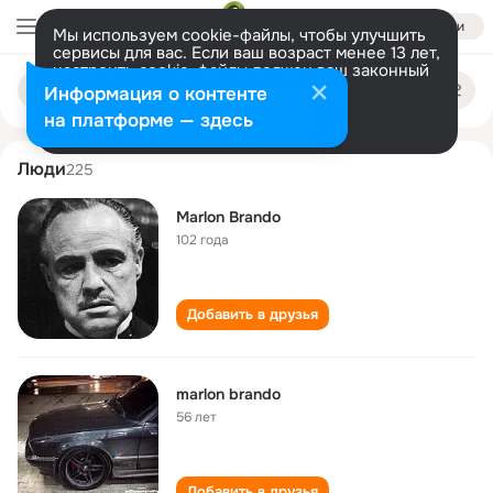
Войти
Мы используем cookie-файлы, чтобы улучшить
сервисы для вас. Если ваш возраст менее 13 лет,
настроить cookie-файлы должен ваш законный
marlon brando
Поиск
представитель.
Больше информации
Информация о контенте
по
людям
Разрешить все
Настроить
на платформе — здесь
Люди
225
Marlon Brando
102 года
Добавить в друзья
marlon brando
56 лет
Добавить в друзья