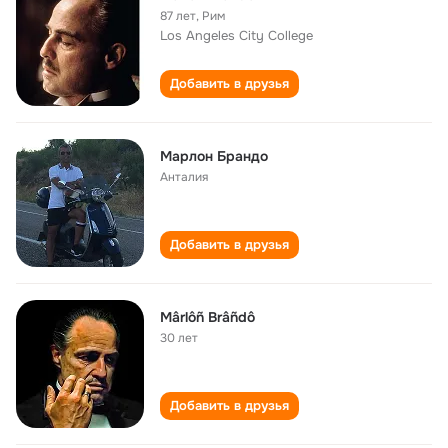
87 лет
,
Рим
Los Angeles City College
Добавить в друзья
Марлон Брандо
Анталия
Добавить в друзья
Mârlôñ Brâñdô
30 лет
Добавить в друзья