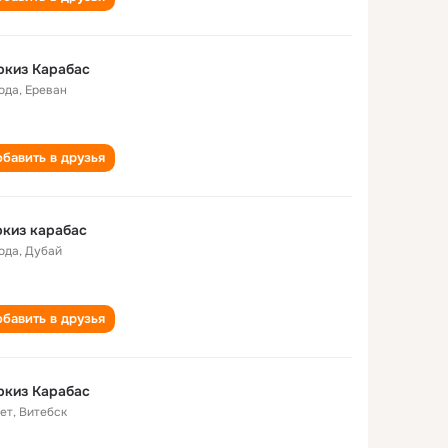
ркиз Карабас
года
,
Ереван
бавить в друзья
киз карабас
года
,
Дубай
бавить в друзья
ркиз Карабас
лет
,
Витебск