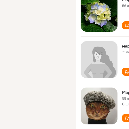
56 
До
мар
15 л
До
Ма
58 
6 ш
До