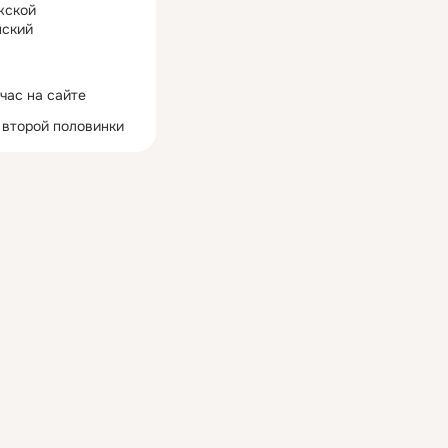
жской
ский
час на сайте
 второй половинки