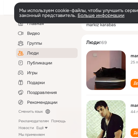
Мы используем cookie-файлы, чтобы улучшить сервис
законный представитель.
Больше информации
Левая
Поиск
Главная
markiz karabas
колонка
по
людям
Видео
Люди
169
Группы
Люди
mar
25 
Публикации
Игры
Подарки
До
Поздравления
Рекомендации
mar
Сменить язык
44 
Рекламодателям
Помощь
Новости
Ещё
До
Мы применяем