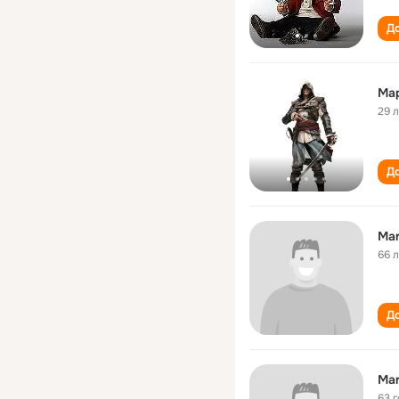
До
Ма
29 
До
Mar
66 
До
Mar
63 