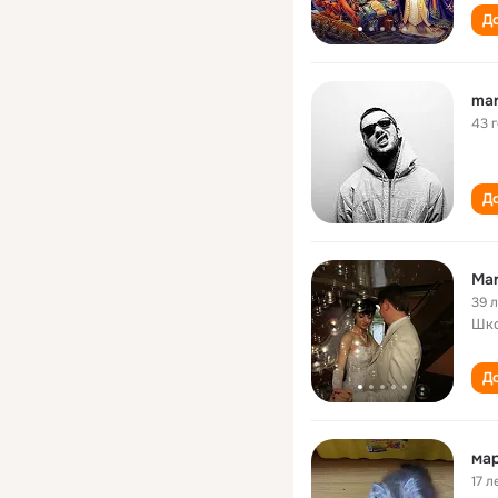
До
mar
43 
До
Mar
39 
Шк
До
мар
17 л