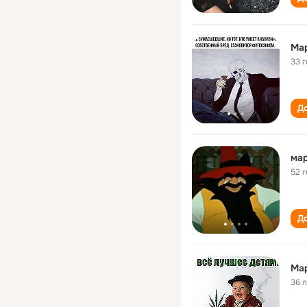
Ма
33 
До
мар
52 
До
Ма
36 