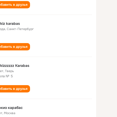
бавить в друзья
kiz karabas
года
,
Санкт-Петербург
бавить в друзья
kizzzzzz Karabas
лет
,
Тверь
ола № 5
бавить в друзья
киз карабас
ет
,
Москва