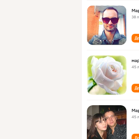
Ма
38 
До
мар
45 
До
Ма
45 
До