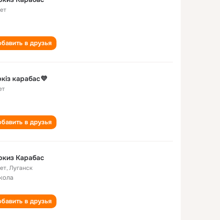
лет
бавить в друзья
кiз карабас💜
ет
бавить в друзья
ркиз Карабас
лет
,
Луганск
кола
бавить в друзья