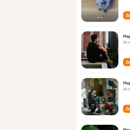
До
Ма
35 
До
Ма
56 
До
Ма