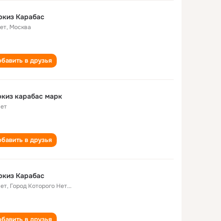
ркиз Карабас
лет
,
Москва
бавить в друзья
киз карабас марк
лет
бавить в друзья
ркиз Карабас
лет
,
Город Которого Нет...
бавить в друзья