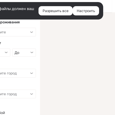
Войти
e-файлы должен ваш
Разрешить все
Настроить
Правая
колонка
проживания
т
бой