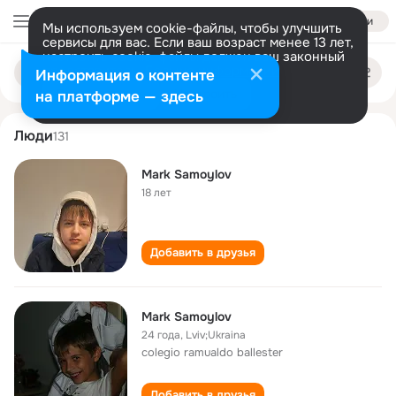
Войти
Мы используем cookie-файлы, чтобы улучшить
сервисы для вас. Если ваш возраст менее 13 лет,
настроить cookie-файлы должен ваш законный
mark samoylov
Поиск
представитель.
Больше информации
Информация о контенте
по
людям
Разрешить все
Настроить
на платформе — здесь
Люди
131
Mark Samoylov
18 лет
Добавить в друзья
Mark Samoylov
24 года
,
Lviv;Ukraina
colegio ramualdo ballester
Добавить в друзья