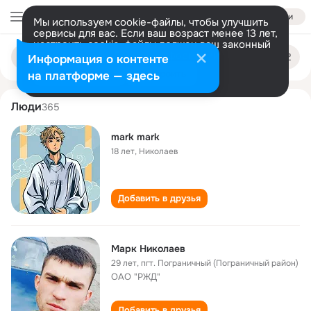
Войти
Мы используем cookie-файлы, чтобы улучшить
сервисы для вас. Если ваш возраст менее 13 лет,
настроить cookie-файлы должен ваш законный
mark nikolaev
Поиск
представитель.
Больше информации
Информация о контенте
по
людям
Разрешить все
Настроить
на платформе — здесь
Люди
365
mark mark
18 лет
,
Николаев
Добавить в друзья
Марк Николаев
29 лет
,
пгт. Пограничный (Пограничный район)
ОАО "РЖД"
Добавить в друзья