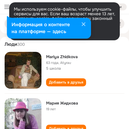
Войти
Мы используем cookie-файлы, чтобы улучшить
сервисы для вас. Если ваш возраст менее 13 лет,
настроить cookie-файлы должен ваш законный
mariya zhidkova
Поиск
представитель.
Больше информации
Информация о контенте
по
людям
Разрешить все
Настроить
на платформе — здесь
Люди
300
Mariya Zhidkova
63 года
,
Atyrau
5 школа
Добавить в друзья
Мария Жидкова
19 лет
Добавить в друзья