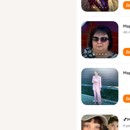
До
Ма
46 
До
Ма
До
💕М
Кур