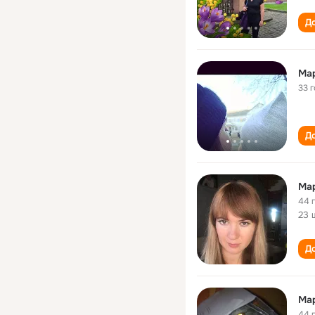
До
Ма
33 
До
Ма
44 
23 
До
Ма
44 