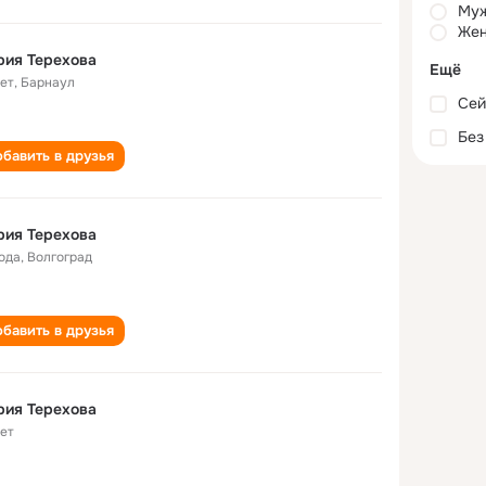
Му
Жен
рия Терехова
Ещё
лет
,
Барнаул
Сей
Без
бавить в друзья
рия Терехова
года
,
Волгоград
бавить в друзья
рия Терехова
лет