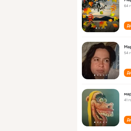
64 
До
Ма
54 
До
мар
41 г
До