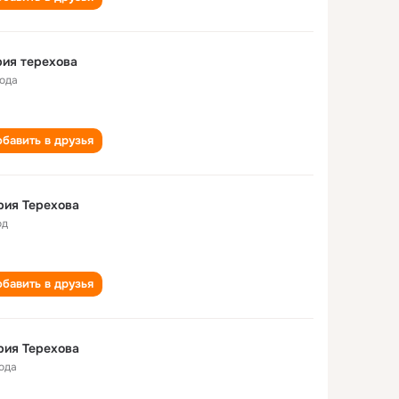
ия терехова
года
бавить в друзья
рия Терехова
од
бавить в друзья
рия Терехова
года