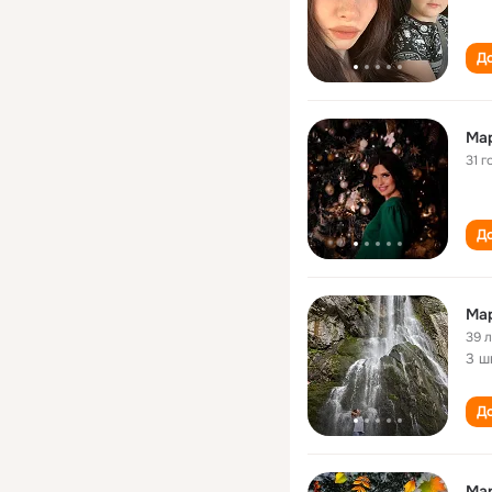
До
Ма
31 г
До
Ма
39 
3 ш
До
Ма