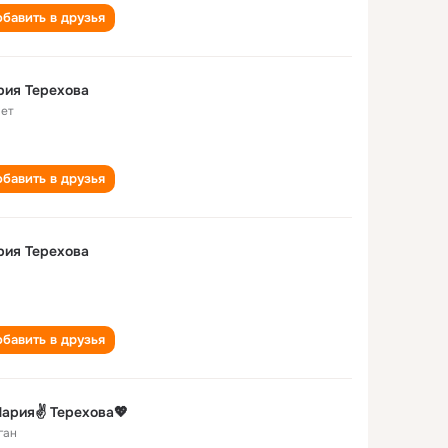
бавить в друзья
рия Терехова
лет
бавить в друзья
рия Терехова
бавить в друзья
ария✌️ Терехова💖
ган