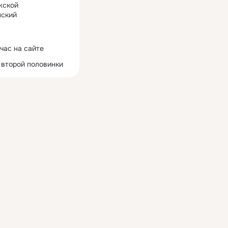
жской
ский
час на сайте
 второй половинки