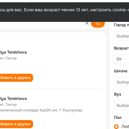
ы для вас. Если ваш возраст менее 13 лет, настроить cooki
a
Город 
Возрас
iya Terekhova
лет
,
Талгар
Школа
бавить в друзья
Вуз
iya Terekhova
лет
,
Талгар
номический колледж КазЭУ им. Т. Рыскулова
Пол
бавить в друзья
Лю