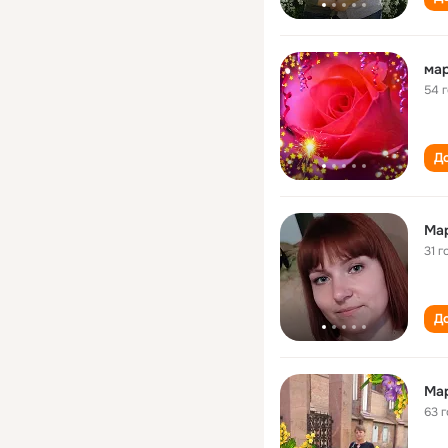
мар
54 
До
Ма
31 г
До
Ма
63 