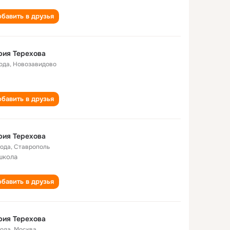
бавить в друзья
рия Терехова
года
,
Новозавидово
бавить в друзья
рия Терехова
года
,
Ставрополь
школа
бавить в друзья
рия Терехова
года
,
Москва