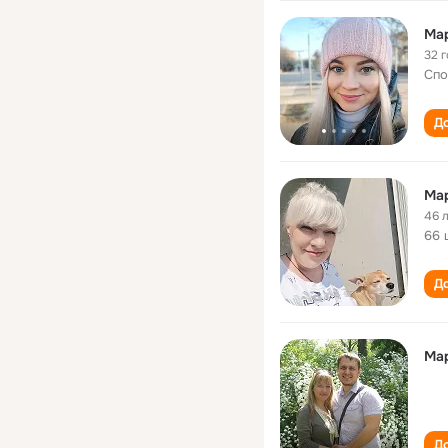
Ма
32 
Спо
До
Ма
46 
66 
До
Ма
До