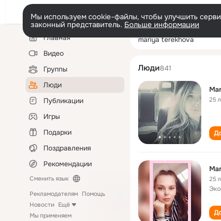
Мы используем cookie-файлы, чтобы улучшить сервис
законный представитель.
Больше информации
Левая
Поиск
Главная
mariya terekhov
колонка
по
людям
Видео
Люди
841
Группы
Люди
Mar
25 
Публикации
Игры
Подарки
До
Поздравления
Рекомендации
Mar
Сменить язык
25 
Эко
Рекламодателям
Помощь
Новости
Ещё
До
Мы применяем