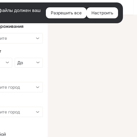
Войти
e-файлы должен ваш
Разрешить все
Настроить
Правая
колонка
проживания
т
бой