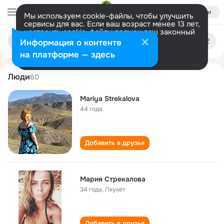
Войти
Мы используем cookie-файлы, чтобы улучшить
сервисы для вас. Если ваш возраст менее 13 лет,
настроить cookie-файлы должен ваш законный
mariya strekalova
Поиск
представитель.
Больше информации
Информация о контенте
по
людям
Разрешить все
Настроить
на платформе — здесь
Люди
60
Mariya Strekalova
44 года
Добавить в друзья
Мария Стрекалова
34 года
,
Пхукет
Добавить в друзья