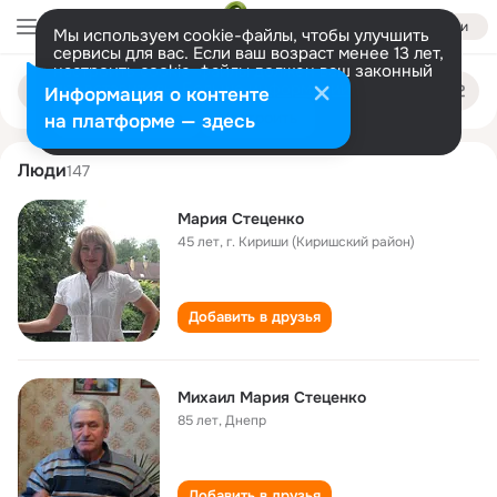
Войти
Мы используем cookie-файлы, чтобы улучшить
сервисы для вас. Если ваш возраст менее 13 лет,
настроить cookie-файлы должен ваш законный
mariya stetsenko
Поиск
представитель.
Больше информации
Информация о контенте
по
людям
Разрешить все
Настроить
на платформе — здесь
Люди
147
Мария Стеценко
45 лет
,
г. Кириши (Киришский район)
Добавить в друзья
Михаил Мария Стеценко
85 лет
,
Днепр
Добавить в друзья