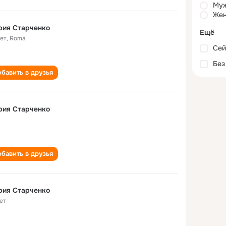
Му
Жен
рия Старченко
Ещё
лет
,
Roma
Сей
Без
бавить в друзья
рия Старченко
бавить в друзья
рия Старченко
ет