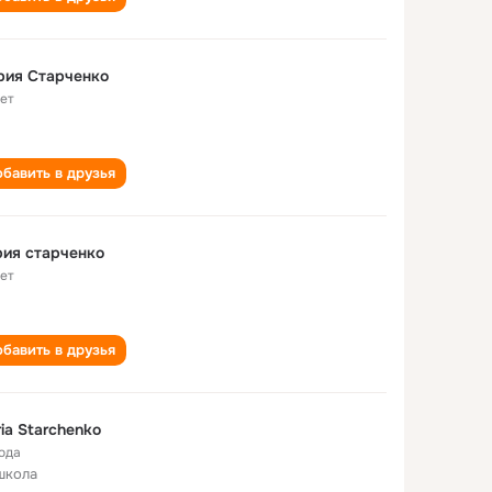
рия Старченко
лет
бавить в друзья
ия старченко
лет
бавить в друзья
ia Starchenko
года
школа