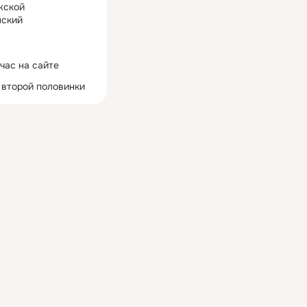
жской
ский
час на сайте
 второй половинки