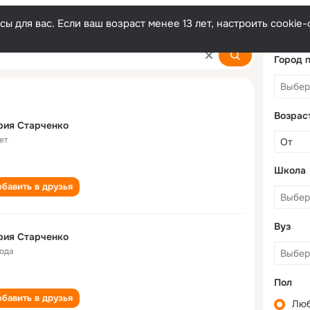
ы для вас. Если ваш возраст менее 13 лет, настроить cooki
ko
Город 
Возрас
рия Старченко
ет
Школа
бавить в друзья
Вуз
рия Старченко
года
Пол
бавить в друзья
Лю