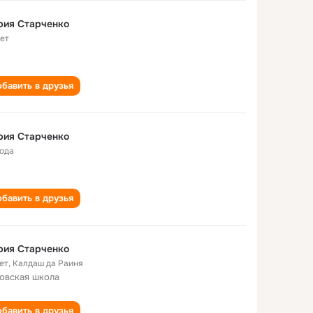
рия Старченко
лет
бавить в друзья
рия Старченко
года
бавить в друзья
рия Старченко
ет
,
Калдаш да Раиня
овская школа
бавить в друзья