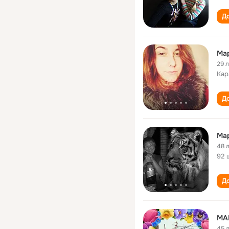
До
Ма
29 
Кар
До
Ма
48 
92 
До
МА
45 