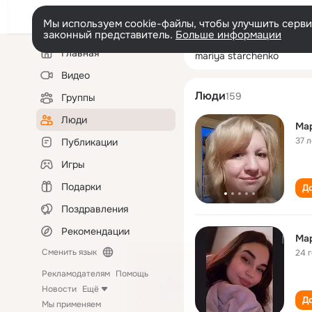
Мы используем cookie-файлы, чтобы улучшить сервис
законный представитель.
Больше информации
Левая
Поиск
Главная
mariya starchen
колонка
по
людям
Видео
Люди
159
Группы
Люди
Ма
37 л
Публикации
Игры
Подарки
До
Поздравления
Рекомендации
Ма
Сменить язык
24 
Рекламодателям
Помощь
Новости
Ещё
До
Мы применяем