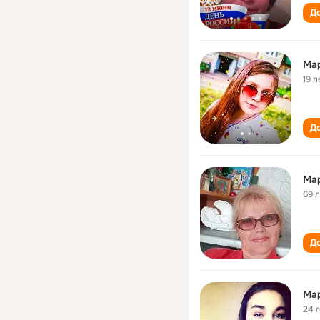
До
Ма
19 л
До
Ма
69 
До
Ма
24 