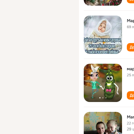
Ма
69 
До
мар
25 
До
Mar
22 
29 