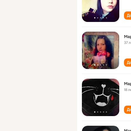
До
Ма
37 л
До
Ма
18 л
До
Ма