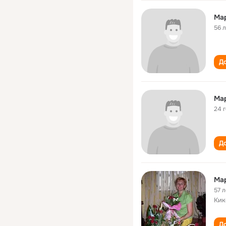
Ма
56 
До
Ма
24 
До
Ма
57 л
Кик
До