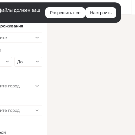
Войти
e-файлы должен ваш
Разрешить все
Настроить
Правая
колонка
проживания
т
бой