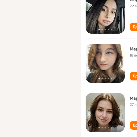
22 
До
Ма
16 л
До
Ма
27 л
До