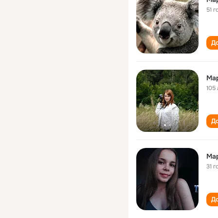
51 г
До
Ма
105 
До
Ма
31 г
До