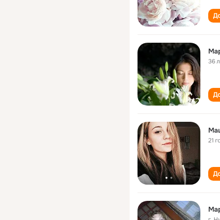
До
Ма
36 
До
Ма
21 г
До
Ма
г. 