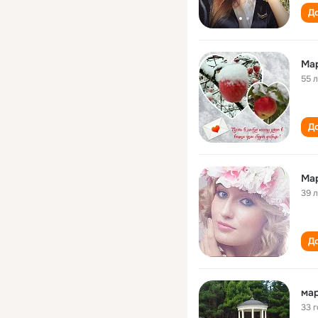
До
Ма
55 
До
Ма
39 
До
ма
33 