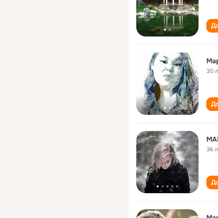
До
Ма
30 
До
МА
36 
До
Ма