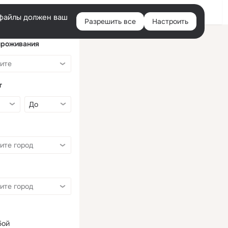
Войти
e-файлы должен ваш
Разрешить все
Настроить
Правая
колонка
проживания
т
бой