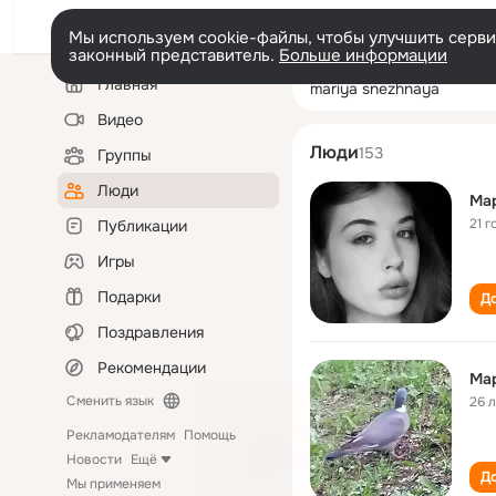
Мы используем cookie-файлы, чтобы улучшить сервис
законный представитель.
Больше информации
Левая
Поиск
Главная
mariya snezhna
колонка
по
людям
Видео
Люди
153
Группы
Люди
Ма
21 г
Публикации
Игры
Подарки
До
Поздравления
Рекомендации
Ма
Сменить язык
26 
Рекламодателям
Помощь
Новости
Ещё
До
Мы применяем