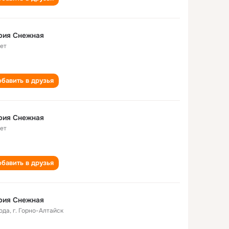
рия Снежная
лет
бавить в друзья
рия Снежная
лет
бавить в друзья
рия Снежная
года
,
г. Горно-Алтайск