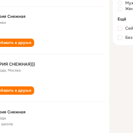
Му
Жен
рия Снежная
Ещё
ква
Сей
Без
бавить в друзья
РИЯ СНЕЖНАЯ)))
года
,
Москва
бавить в друзья
рия Снежная
года
 школа