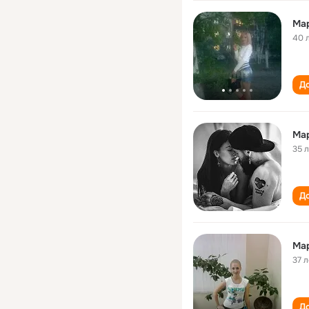
Ма
40 
До
Ма
35 
До
Ма
37 л
До