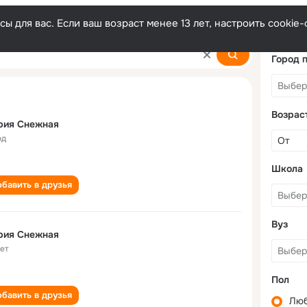
ы для вас. Если ваш возраст менее 13 лет, настроить cooki
ya
Город 
Возрас
рия Снежная
од
Школа
бавить в друзья
Вуз
рия Снежная
лет
Пол
бавить в друзья
Лю