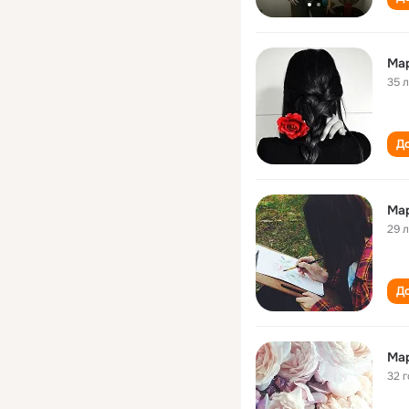
Ма
35 
До
Ма
29 
До
Ма
32 