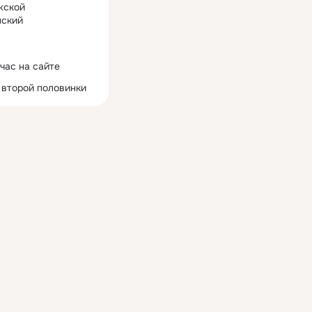
жской
ский
час на сайте
 второй половинки