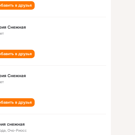
бавить в друзья
рия Снежная
лет
бавить в друзья
рия Снежная
лет
бавить в друзья
рия снежная
года
,
Очо-Риосс