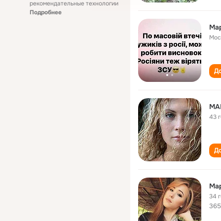
рекомендательные технологии
Подробнее
Ма
Мос
До
МА
43 
До
Ма
34 
365