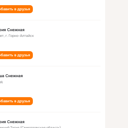
бавить в друзья
рия Снежная
лет
,
г. Горно-Алтайск
бавить в друзья
ша Снежная
од
бавить в друзья
рия Снежная
Нижний Тагил (Свердловская область)