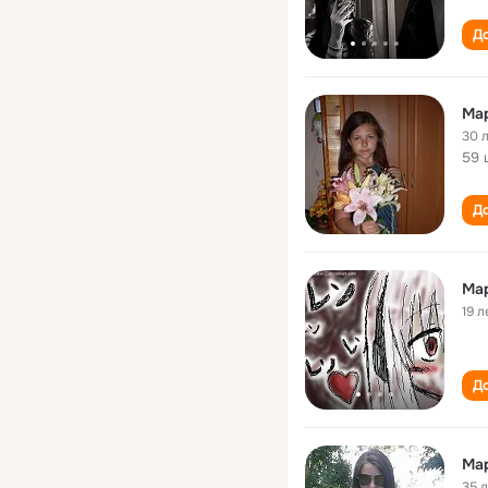
До
Ма
30 
59 
До
Ма
19 л
До
Ма
35 