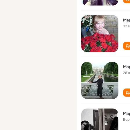
Ма
32 
До
Ма
28 
До
Ма
Вор