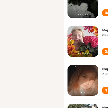
До
Мар
69 
До
Ма
23 
До
Ма