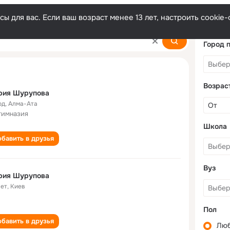
ы для вас. Если ваш возраст менее 13 лет, настроить cooki
va
Город 
Возрас
рия Шурупова
од
,
Алма-Ата
гимназия
Школа
бавить в друзья
Вуз
рия Шурупова
лет
,
Киев
Пол
бавить в друзья
Лю