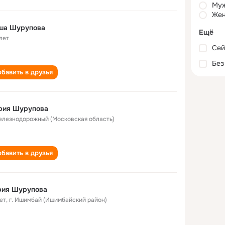
Му
Жен
ша Шурупова
Ещё
лет
Сей
Без
бавить в друзья
рия Шурупова
Железнодорожный (Московская область)
бавить в друзья
рия Шурупова
ет
,
г. Ишимбай (Ишимбайский район)