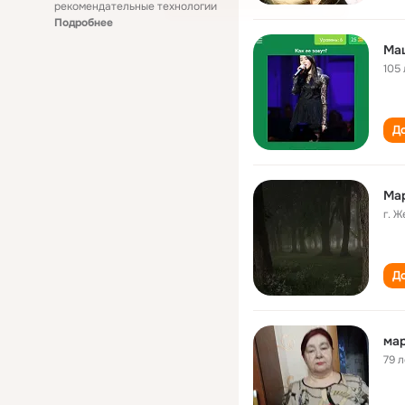
рекомендательные технологии
Подробнее
Ма
105 
До
Ма
г. 
До
ма
79 л