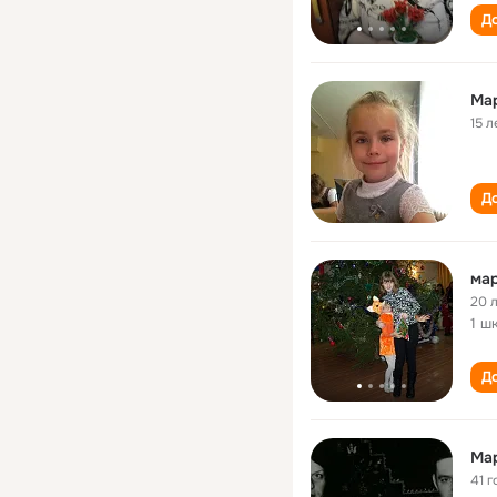
До
Ма
15 л
До
ма
20 
1 ш
До
Ма
41 г