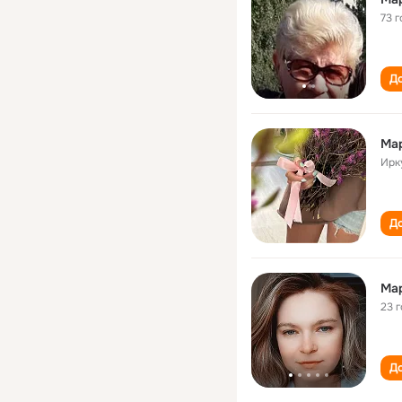
73 г
До
Мар
Ирк
До
Ма
23 
До