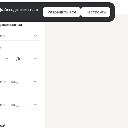
Войти
e-файлы должен ваш
Разрешить все
Настроить
Правая
колонка
проживания
т
бой