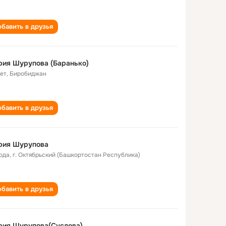
бавить в друзья
ия Шурупова (Баранько)
лет
,
Биробиджан
бавить в друзья
рия Шурупова
года
,
г. Октябрьский (Башкортостан Республика)
бавить в друзья
рия Шурупова(Суслова)