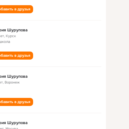
бавить в друзья
рия Шурупова
лет
,
Курск
школа
бавить в друзья
рия Шурупова
ет
,
Воронеж
бавить в друзья
рия Шурупова
лет
,
Москва