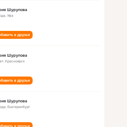
рия Шурупова
года
,
Уфа
бавить в друзья
рия Шурупова
ет
,
Красноярск
бавить в друзья
рия Шурупова
года
,
Екатеринбург
бавить в друзья