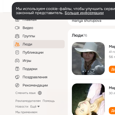
Мы используем cookie-файлы, чтобы улучшить сервис
законный представитель.
Больше информации
Левая
Поиск
Главная
mariya shurupo
колонка
по
людям
Видео
Люди
76
Группы
Люди
Ма
41 г
Публикации
56 
Игры
Подарки
До
Поздравления
Рекомендации
Ма
Сменить язык
30 
Рекламодателям
Помощь
Новости
Ещё
До
Мы применяем