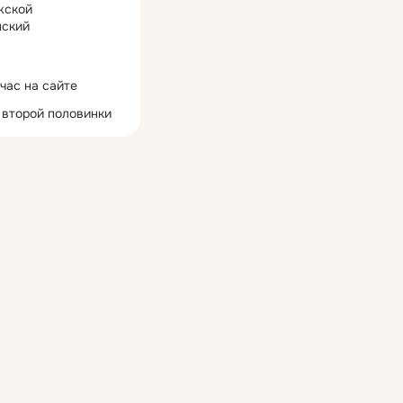
жской
ский
час на сайте
 второй половинки