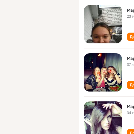
Ма
23 
До
Ма
37 л
До
Ма
34 
До