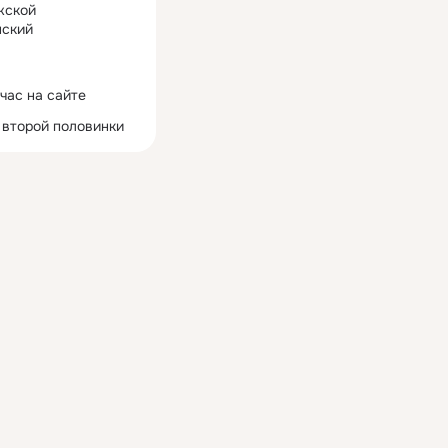
жской
ский
час на сайте
 второй половинки