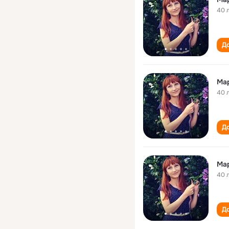
40 
До
Мар
40 
До
Ма
40 
До