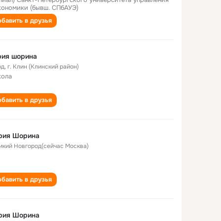
кономики (бывш. СПбАУЭ)
бавить в друзья
рия шорина
од
,
г. Клин (Клинский район)
кола
бавить в друзья
рия Шорина
икий Новгород(сейчас Москва)
бавить в друзья
рия Шорина