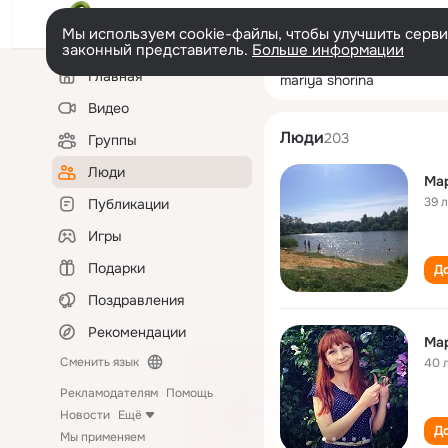
Мы используем cookie-файлы, чтобы улучшить сервис
законный представитель.
Больше информации
Левая
Поиск
Главная
mariya shorina
колонка
по
людям
Видео
Люди
203
Группы
Люди
Ма
39 
Публикации
Игры
Подарки
До
Поздравления
Рекомендации
Ма
Сменить язык
40 
Рекламодателям
Помощь
Новости
Ещё
До
Мы применяем