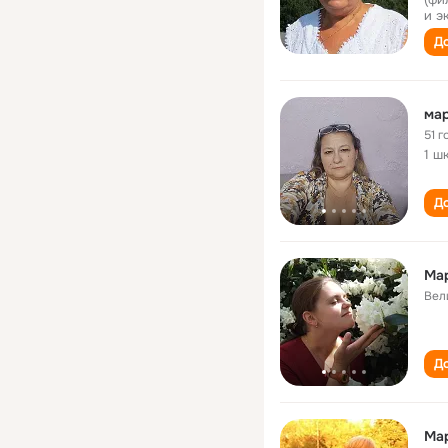
и э
До
ма
51 г
1 ш
До
Ма
Вел
До
Ма