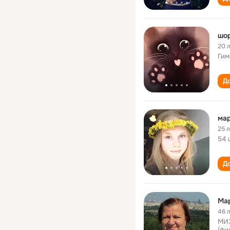
шо
20 
Гим
До
ма
25 
54 
До
Ма
46 
МИЭ
(фи