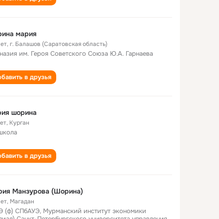
рина мария
лет
,
г. Балашов (Саратовская область)
назия им. Героя Советского Союза Ю.А. Гарнаева
бавить в друзья
рия шорина
лет
,
Курган
школа
бавить в друзья
рия Манзурова (Шорина)
лет
,
Магадан
 (ф) СПбАУЭ, Мурманский институт экономики
лиал) Санкт-Петербургского университета управления