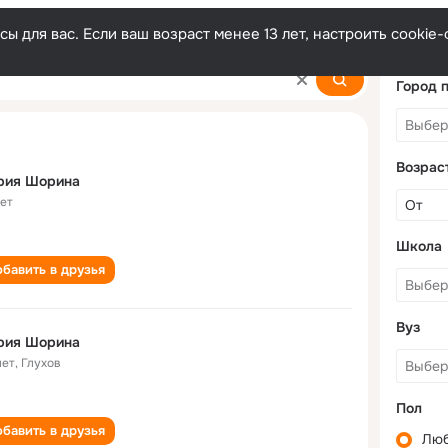
ы для вас. Если ваш возраст менее 13 лет, настроить cooki
Город 
Возрас
рия Шорина
лет
Школа
бавить в друзья
Вуз
рия Шорина
лет
,
Глухов
Пол
бавить в друзья
Лю