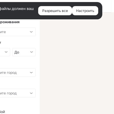
Войти
e-файлы должен ваш
Разрешить все
Настроить
Правая
колонка
проживания
т
бой