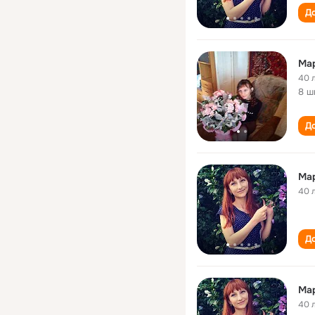
До
Ма
40 
8 ш
До
Ма
40 
До
Мар
40 