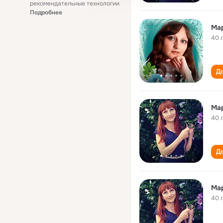
рекомендательные технологии
Подробнее
Ма
40 
До
Ма
40 
До
Мар
40 