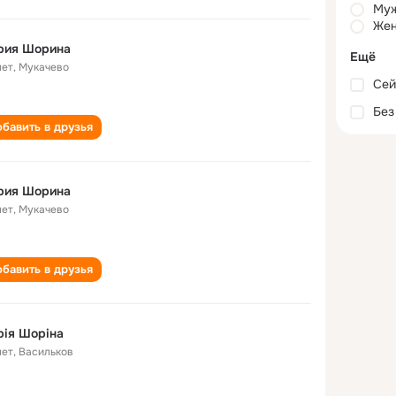
Му
Жен
рия Шорина
Ещё
лет
,
Мукачево
Сей
Без
бавить в друзья
рия Шорина
лет
,
Мукачево
бавить в друзья
ія Шоріна
лет
,
Васильков