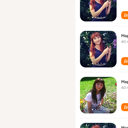
До
Ма
40 
До
Ма
40 
До
Ма