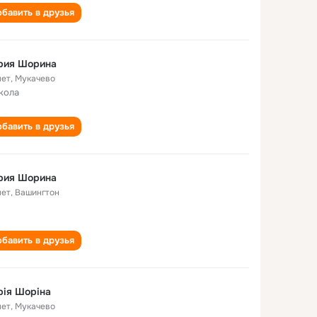
бавить в друзья
рия Шорина
лет
,
Мукачево
кола
бавить в друзья
рия Шорина
лет
,
Вашингтон
бавить в друзья
ія Шоріна
лет
,
Мукачево