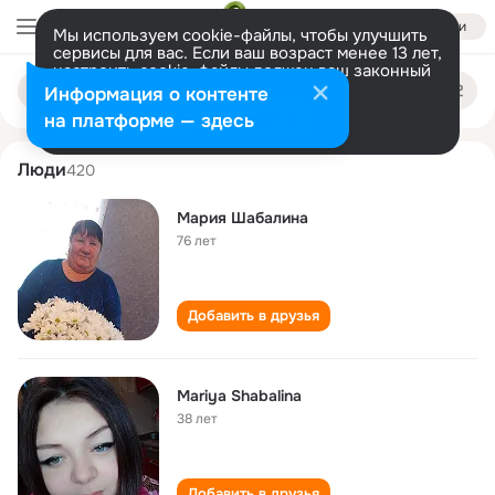
Войти
Мы используем cookie-файлы, чтобы улучшить
сервисы для вас. Если ваш возраст менее 13 лет,
настроить cookie-файлы должен ваш законный
mariya shabalina
Поиск
представитель.
Больше информации
Информация о контенте
по
людям
Разрешить все
Настроить
на платформе — здесь
Люди
420
Мария Шабалина
76 лет
Добавить в друзья
Mariya Shabalina
38 лет
Добавить в друзья