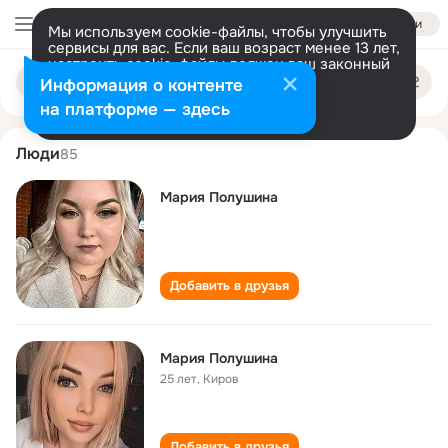
Войти
Мы используем cookie-файлы, чтобы улучшить
сервисы для вас. Если ваш возраст менее 13 лет,
настроить cookie-файлы должен ваш законный
mariya polushina
Поиск
представитель.
Больше информации
Информация о контенте
по
людям
Разрешить все
Настроить
на платформе — здесь
Люди
85
Мария Полушина
Добавить в друзья
Мария Полушина
25 лет
,
Киров
Добавить в друзья