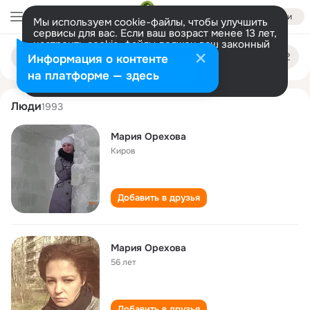
Войти
Мы используем cookie-файлы, чтобы улучшить
сервисы для вас. Если ваш возраст менее 13 лет,
настроить cookie-файлы должен ваш законный
mariya orekhova
Поиск
представитель.
Больше информации
Информация о контенте
по
людям
Разрешить все
Настроить
на платформе — здесь
Люди
1993
Мария Орехова
Киров
Добавить в друзья
Мария Орехова
56 лет
Добавить в друзья